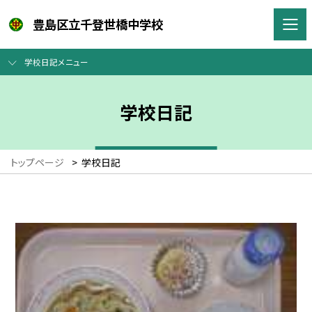
豊島区立千登世橋中学校
学校日記メニュー
学校日記
トップページ
>
学校日記