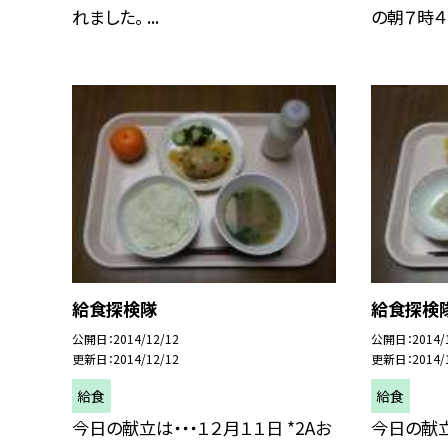
れました。 ...
の朝７時４５
給食探検隊
給食探検
公開日
2014/12/12
公開日
2014/
更新日
2014/12/12
更新日
2014/
給食
給食
今日の献立は・・・１２月１１日 *2Aお
今日の献立