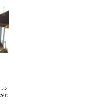
ラン
路がと