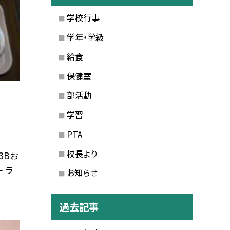
学校行事
学年・学級
給食
保健室
部活動
学習
PTA
校長より
3Bお
 ラ
お知らせ
過去記事