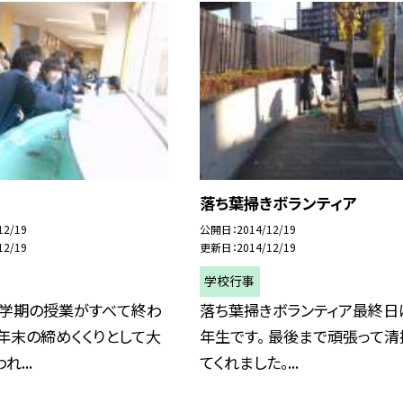
落ち葉掃きボランティア
12/19
公開日
2014/12/19
12/19
更新日
2014/12/19
学校行事
２学期の授業がすべて終わ
落ち葉掃きボランティア最終日
 年末の締めくくりとして大
年生です。 最後まで頑張って清
...
てくれました。...