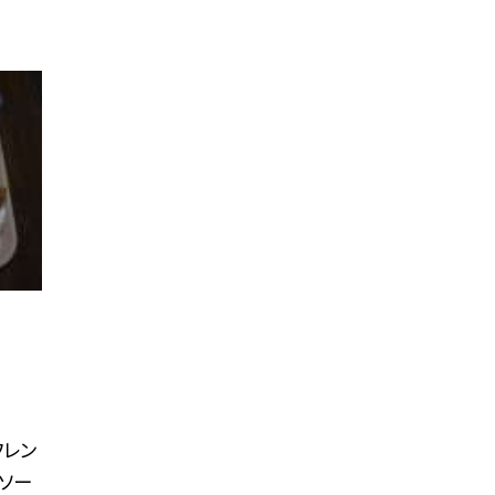
フレン
ルソー