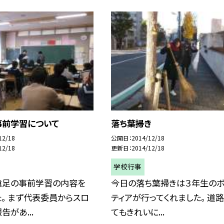
事前学習について
落ち葉掃き
12/18
公開日
2014/12/18
12/18
更新日
2014/12/18
学校行事
遠足の事前学習の内容を
今日の落ち葉掃きは３年生のボ
。 まず代表委員からスロ
ティアが行ってくれました。 道
告があ...
てもきれいに...