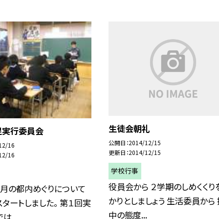
生徒会朝礼
足実行委員会
公開日
2014/12/15
12/16
更新日
2014/12/15
12/16
学校行事
役員会から ２学期のしめくくり
２月の都内めぐりについて
かりとしましょう 生活委員から
タートしました。 第１回実
中の態度...
...