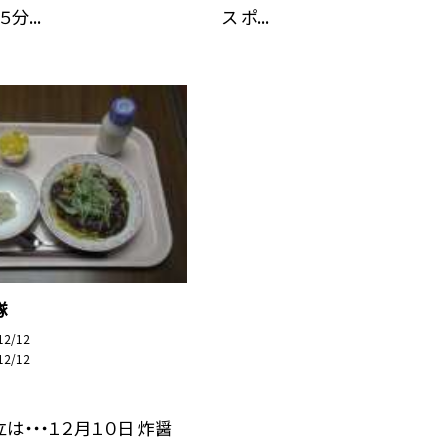
分...
ス ポ...
隊
12/12
12/12
は・・・１２月１０日 炸醤