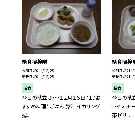
給食探検隊
給食探検
公開日
2014/12/25
公開日
2014/
更新日
2014/12/25
更新日
2014/
給食
給食
今日の献立は・・・１２月１６日 *1Dお
今日の献立
すすめ料理* ごはん 豚汁 イカリング
ライス チ
揚...
茶ゼリ...