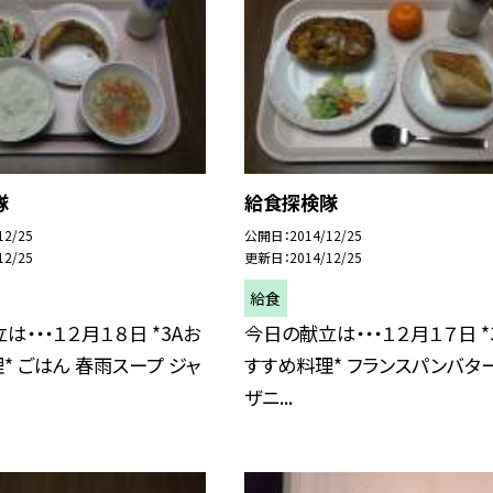
隊
給食探検隊
12/25
公開日
2014/12/25
12/25
更新日
2014/12/25
給食
は・・・１２月１８日 *3Aお
今日の献立は・・・１２月１７日 *
* ごはん 春雨スープ ジャ
すすめ料理* フランスパンバター
ザニ...