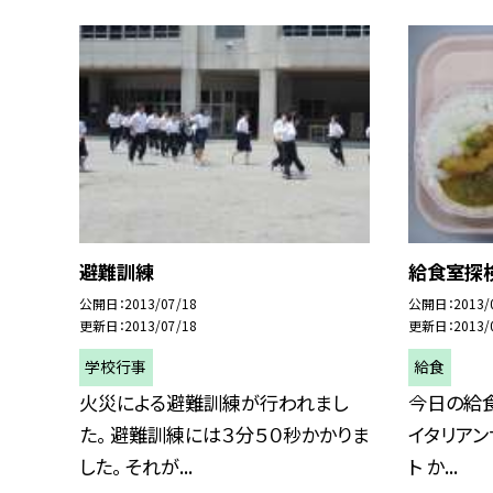
避難訓練
給食室探検
公開日
2013/07/18
公開日
2013/
更新日
2013/07/18
更新日
2013/
学校行事
給食
火災による避難訓練が行われまし
今日の給食
た。 避難訓練には３分５０秒かかりま
イタリアン
した。 それが...
ト か...