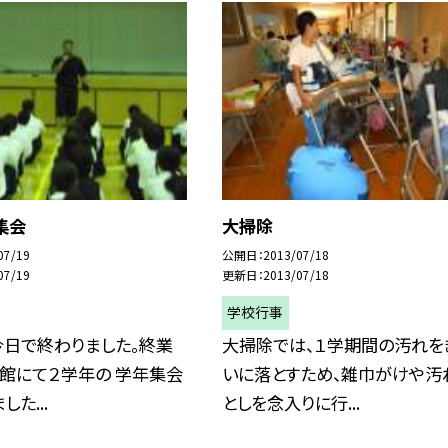
集会
大掃除
07/19
公開日
2013/07/18
07/19
更新日
2013/07/18
学校行事
今日で終わりました。終業
大掃除では、１学期間の汚れを
館にて２学年の 学年集会
いに落とすため、雑巾がけや汚
た...
としを念入りに行...