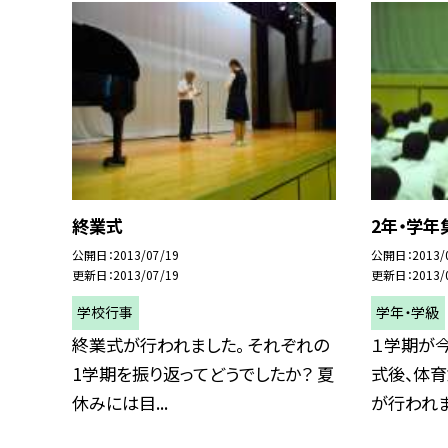
終業式
2年・学年
公開日
2013/07/19
公開日
2013/
更新日
2013/07/19
更新日
2013/
学校行事
学年・学級
終業式が行われました。 それぞれの
１学期が
1学期を振り返ってどうでしたか？ 夏
式後、体育
休みには目...
が行われまし