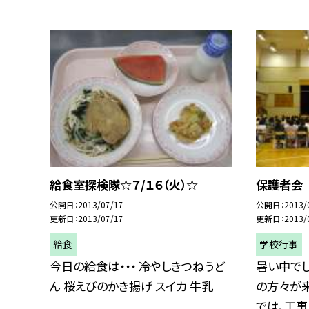
給食室探検隊☆７/１６（火）☆
保護者会
公開日
2013/07/17
公開日
2013/
更新日
2013/07/17
更新日
2013/
給食
学校行事
今日の給食は・・・ 冷やしきつねうど
暑い中で
ん 桜えびのかき揚げ スイカ 牛乳
の方々が来
では、工事に