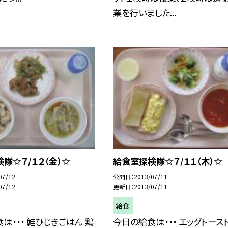
業を行いました...
隊☆７/１２（金）☆
給食室探検隊☆７/１１（木）☆
07/12
公開日
2013/07/11
07/12
更新日
2013/07/11
給食
は・・・ 鮭ひじきごはん 鶏
今日の給食は・・・ エッグトースト