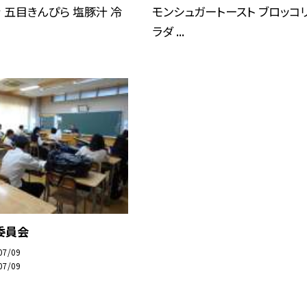
 五目きんぴら 塩豚汁 冷
モンシュガートースト ブロッコ
ラダ ...
委員会
07/09
07/09