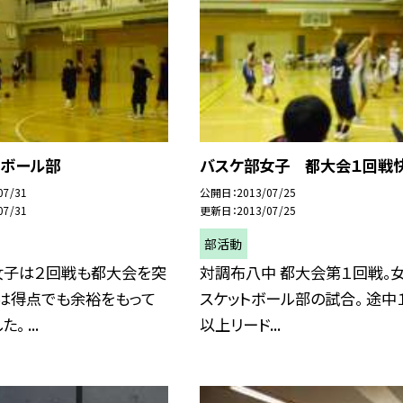
トボール部
バスケ部女子 都大会１回戦快
07/31
公開日
2013/07/25
07/31
更新日
2013/07/25
部活動
女子は２回戦も都大会を突
対調布八中 都大会第１回戦。
戦は得点でも余裕をもって
スケットボール部の試合。 途中
 ...
以上リード...