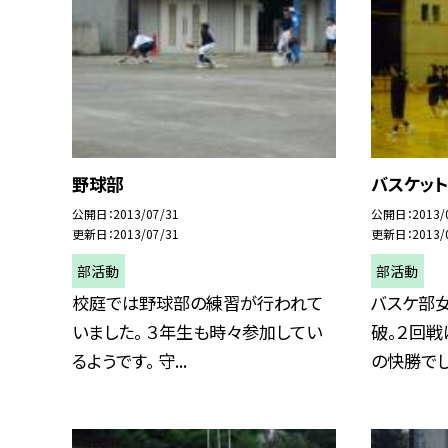
野球部
バスケッ
公開日
2013/07/31
公開日
2013/
更新日
2013/07/31
更新日
2013/
部活動
部活動
校庭では野球部の練習が行われて
バスケ部
いました。 ３年生も時々参加してい
破。２回
るようです。 守...
の快勝でした。