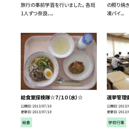
旅行の事前学習を行いました。 各班
の照り焼き
1人ずつ奈良、...
凍パイ...
給食室探検隊☆７/１０（水）☆
選挙管理
公開日
2013/07/10
公開日
2013/
更新日
2013/07/10
更新日
2013/
給食
学校行事