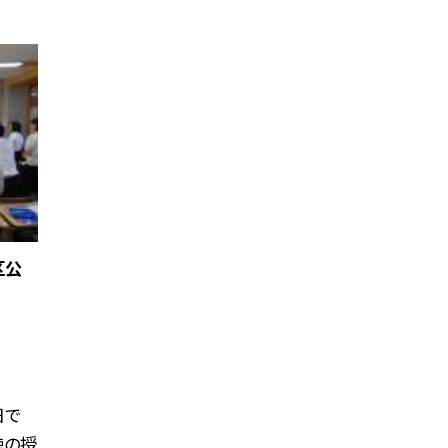
区公
日で
徳の授