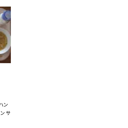
ハン
ン サ