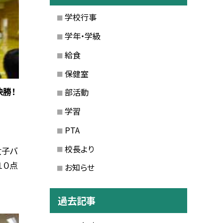
学校行事
学年・学級
給食
保健室
勝！
部活動
学習
PTA
校長より
女子バ
１０点
お知らせ
過去記事