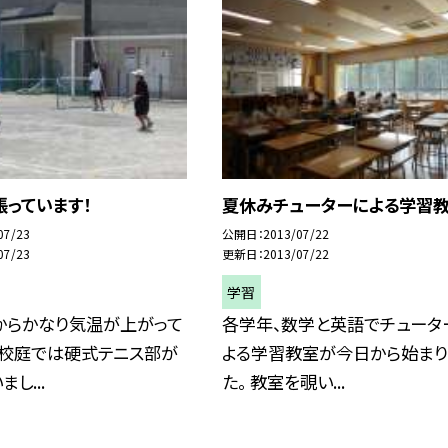
っています！
夏休みチューターによる学習
07/23
公開日
2013/07/22
07/23
更新日
2013/07/22
学習
からかなり気温が上がって
各学年、数学と英語でチュータ
 校庭では硬式テニス部が
よる学習教室が今日から始まり
し...
た。 教室を覗い...