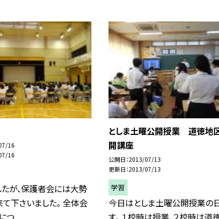
としま土曜公開授業 道徳地
開講座
07/16
07/16
公開日
2013/07/13
更新日
2013/07/13
学習
したが、保護者会には大勢
て下さいました。 全体会
今日はとしま土曜公開授業の
つ...
す。 １校時は授業、２校時は道