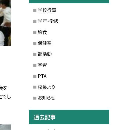
学校行事
学年・学級
給食
保健室
部活動
学習
PTA
校長より
会を
生でし
お知らせ
過去記事