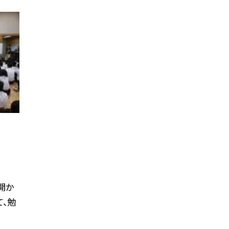
開か
て、勉