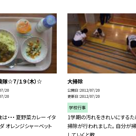
隊☆７/１９（木）☆
大掃除
07/20
公開日
2012/07/20
07/20
更新日
2012/07/20
学校行事
は・・・ 夏野菜カレー イタ
1学期の汚れをきれいにするた
ダ オレンジシャーベット
掃除が行われました。 自分が
していくと教...