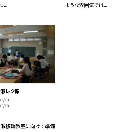
...
ような雰囲気では...
尾瀬レク係
07/18
07/18
尾瀬移動教室に向けて準備