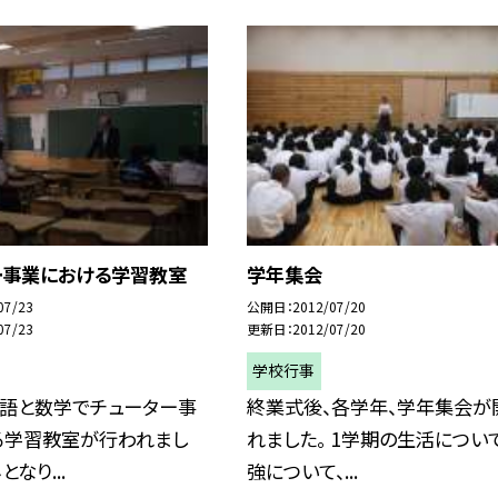
ー事業における学習教室
学年集会
07/23
公開日
2012/07/20
07/23
更新日
2012/07/20
学校行事
英語と数学でチューター事
終業式後、各学年、学年集会が
る学習教室が行われまし
れました。 1学期の生活につい
となり...
強について、...