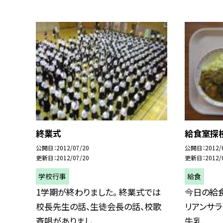
終業式
給食室探検
公開日
2012/07/20
公開日
2012/
更新日
2012/07/20
更新日
2012/
学校行事
給食
1学期が終わりました。 終業式では
今日の給食
校長先生の話、生徒会長の話、校歌
リアンサラ
斉唱がありまし...
牛乳