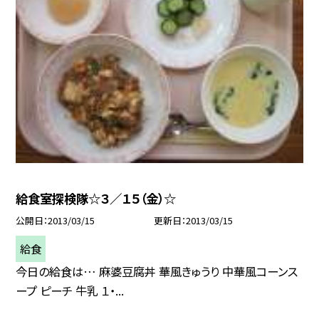
給食室探検隊☆３／１５（金）☆
公開日
2013/03/15
更新日
2013/03/15
給食
今日の給食は… 麻婆豆腐丼 華風きゅうり 中華風コーンス
ープ ピーチ 牛乳 １・...