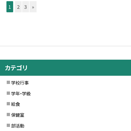
1
2
3
»
カテゴリ
学校行事
学年・学級
給食
保健室
部活動