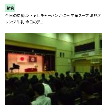
給食
今日の給食は… 五目チャーハン かに玉 中華スープ 清見オ
レンジ 牛乳 今日のデ...