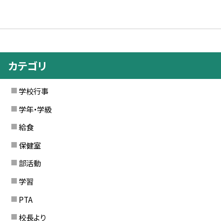
カテゴリ
学校行事
学年・学級
給食
保健室
部活動
学習
PTA
校長より