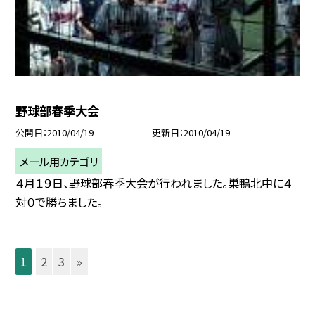
野球部春季大会
公開日
2010/04/19
更新日
2010/04/19
メール用カテゴリ
４月１９日、野球部春季大会が行われました。巣鴨北中に４
対０で勝ちました。
1
2
3
»