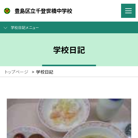
豊島区立千登世橋中学校
学校日記メニュー
学校日記
トップページ
>
学校日記