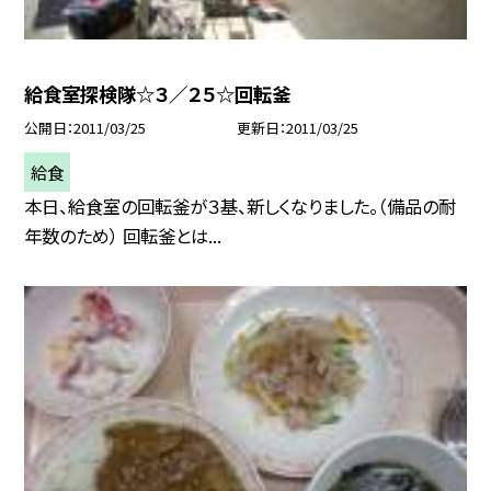
給食室探検隊☆３／２５☆回転釜
公開日
2011/03/25
更新日
2011/03/25
給食
本日、給食室の回転釜が３基、新しくなりました。（備品の耐
年数のため） 回転釜とは...