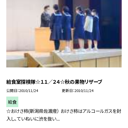
給食室探検隊☆１１／２４☆秋の果物リザーブ
公開日
2010/11/24
更新日
2010/11/24
給食
☆おけさ柿(新潟県佐渡産） おけさ柿はアルコールガスを封
入し、ていねいに渋を抜い...