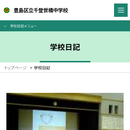
豊島区立千登世橋中学校
学校日記メニュー
学校日記
トップページ
>
学校日記