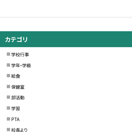
カテゴリ
学校行事
学年・学級
給食
保健室
部活動
学習
PTA
校長より