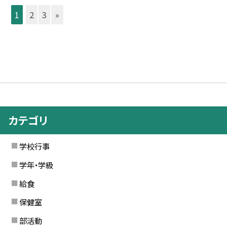
1
2
3
»
カテゴリ
学校行事
学年・学級
給食
保健室
部活動