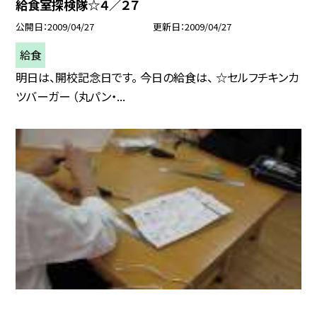
給食室探検隊☆４／２７
公開日
2009/04/27
更新日
2009/04/27
給食
明日は、開校記念日です。 今日の給食は、 ☆セルフチキンカ
ツバーガー （丸パン・...