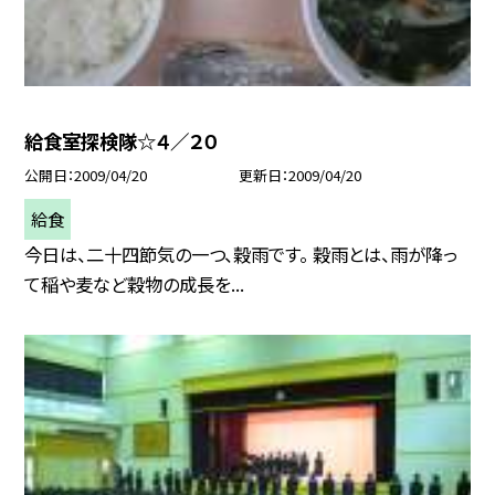
給食室探検隊☆４／２０
公開日
2009/04/20
更新日
2009/04/20
給食
今日は、二十四節気の一つ、穀雨です。 穀雨とは、雨が降っ
て稲や麦など穀物の成長を...