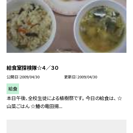
給食室探検隊☆４／３０
公開日
2009/04/30
更新日
2009/04/30
給食
本日午後、全校生徒による植樹祭です。 今日の給食は、 ☆
山菜ごはん ☆鰆の竜田揚...