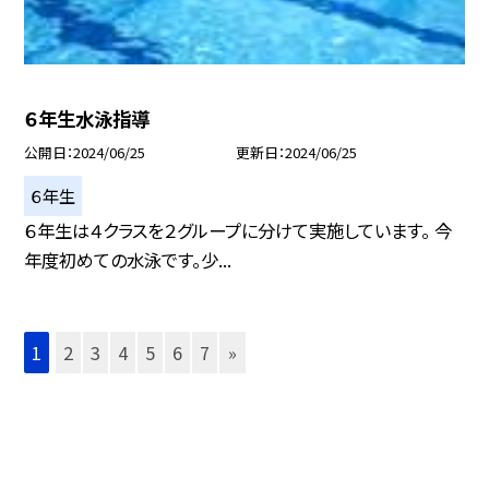
６年生水泳指導
公開日
2024/06/25
更新日
2024/06/25
６年生
６年生は４クラスを２グループに分けて実施しています。 今
年度初めての水泳です。少...
1
2
3
4
5
6
7
»