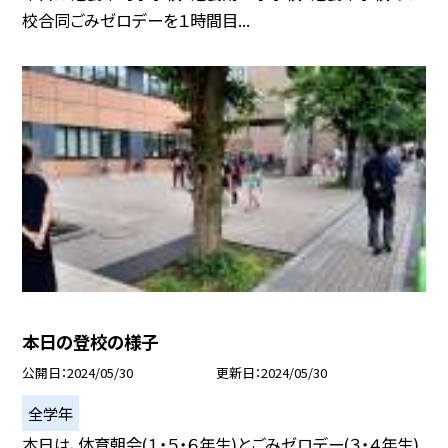
校合同ごみゼロデーを１時間目...
本日の登校の様子
公開日
2024/05/30
更新日
2024/05/30
全学年
本日は、体育朝会(１・５・６年生)とごみゼロデー(３・４年生)