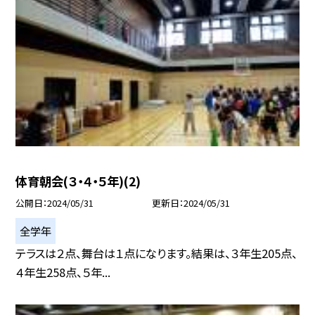
体育朝会(３・４・５年)(2)
公開日
2024/05/31
更新日
2024/05/31
全学年
テラスは２点、舞台は１点になります。結果は、３年生205点、
４年生258点、５年...