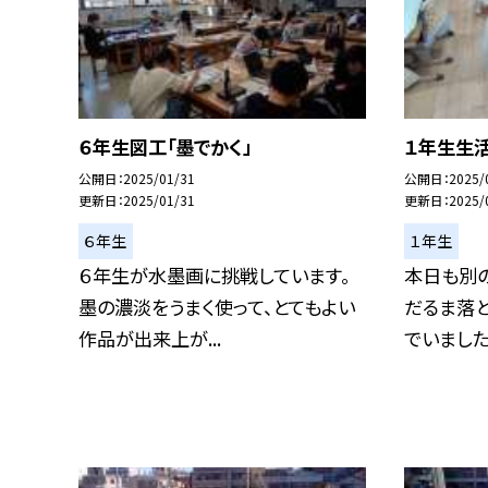
６年生図工「墨でかく」
１年生生活
公開日
2025/01/31
公開日
2025/
更新日
2025/01/31
更新日
2025/
６年生
１年生
６年生が水墨画に挑戦しています。
本日も別
墨の濃淡をうまく使って、とてもよい
だるま落
作品が出来上が...
でいました