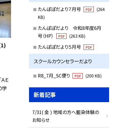
たんぽぽだより７月号
(264
PDF
KB)
たんぽぽだより 令和8年度6月
号（HP）
(263 KB)
PDF
1)
たんぽぽだより５月号
PDF
スクールカウンセラーだより
R8_7月_SC便り
(200 KB)
PDF
ＡＥ
の学
新着記事
7/31( 金 ) 地域の方へ藍染体験の
お知らせ