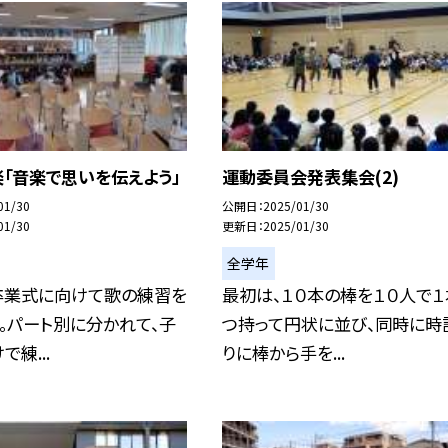
「音楽で思いを伝えよう」
運動委員会発表集会(2)
01/30
公開日
2025/01/30
01/30
更新日
2025/01/30
全学年
卒業式に向けて歌の練習を
最初は、１０本の棒を１０人で１
。パート別に分かれて、子
つ持って円状に並び、同時に時
練...
りに棒から手を...