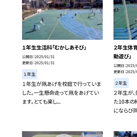
１年生生活科「むかしあそび」
２年生体
動遊び」
公開日
2025/01/31
更新日
2025/01/31
公開日
2025/
更新日
2025/
１年生
２年生
１年生が凧あげを校庭で行っていま
した。一生懸命走って凧をあげてい
２年生が
ます。とても楽し...
た10本の
にならび同時