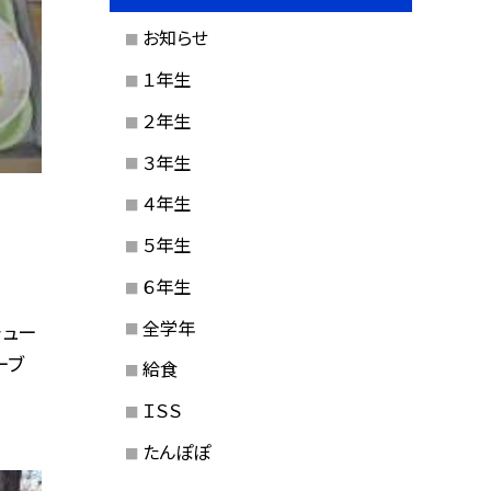
お知らせ
１年生
２年生
３年生
４年生
５年生
６年生
全学年
チュー
ーブ
給食
ＩＳＳ
たんぽぽ