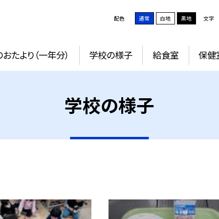
配色
通常
白地
黒地
文字
おたより（一年分）
学校の様子
給食室
保健
学校の様子