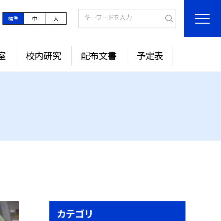
標準
中
大
室
校内研究
配布文書
予定表
カテゴリ