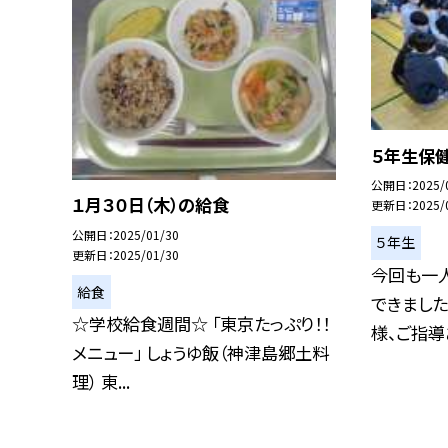
５年生保健
公開日
2025/
１月３０日（木）の給食
更新日
2025/
公開日
2025/01/30
５年生
更新日
2025/01/30
今回も一
給食
できました
☆学校給食週間☆ 「東京たっぷり！！
様、ご指導あ
メニュー」 しょうゆ飯（神津島郷土料
理） 東...