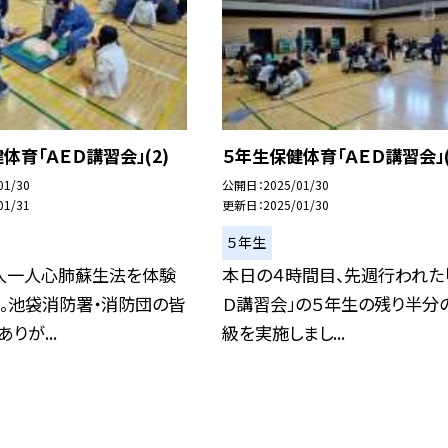
体育「ＡＥＤ講習会」(2)
５年生保健体育「ＡＥＤ講習会」(
01/30
公開日
2025/01/30
01/31
更新日
2025/01/30
５年生
人一人心肺蘇生法を体験
本日の４時間目、先週行われた「
。池袋消防署・消防団の皆
Ｄ講習会」の５年生の残り半分
りが...
級を実施しまし...