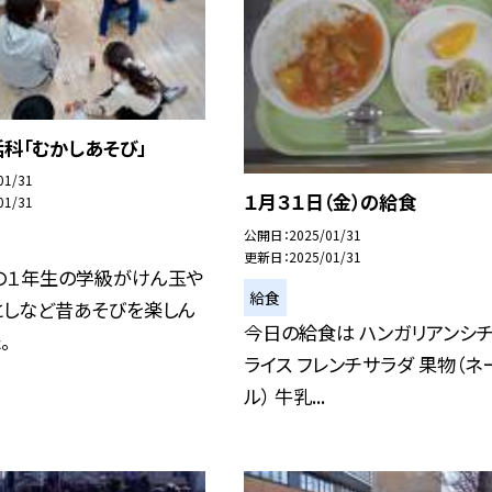
科「むかしあそび」
01/31
１月３１日（金）の給食
01/31
公開日
2025/01/31
更新日
2025/01/31
の１年生の学級がけん玉や
給食
としなど昔あそびを楽しん
今日の給食は ハンガリアンシ
。
ライス フレンチサラダ 果物（ネ
ル） 牛乳...