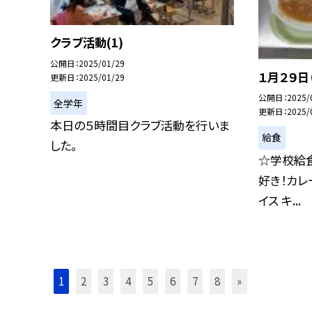
クラブ活動(1)
公開日
2025/01/29
１月２９日
更新日
2025/01/29
公開日
2025/
全学年
更新日
2025/
本日の５時間目クラブ活動を行いま
給食
した。
☆学校給
好き！カレ
イス キ...
1
2
3
4
5
6
7
8
»