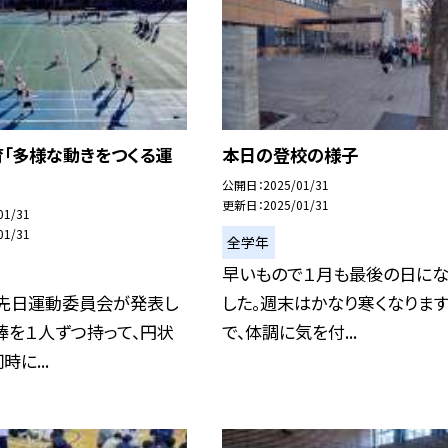
育「多様な動きをつくる運
本日の登校の様子
公開日
2025/01/31
更新日
2025/01/31
01/31
01/31
全学年
早いもので１月も最後の日にな
、先日運動委員会が発表し
した。週末はかなり寒くなりま
棒を１人ずつ持って、円状
で、体調に気を付...
に...