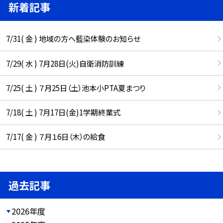
新着記事
7/31( 金 ) 地域の方へ藍染体験のお知らせ
7/29( 水 ) 7月28日(火)自衛消防訓練
7/25( 土 ) ７月25日（土）池本小PTA夏まつり
7/18( 土 ) 7月17日(金)1学期終業式
7/17( 金 ) ７月１6日（木）の給食
過去記事
2026年度