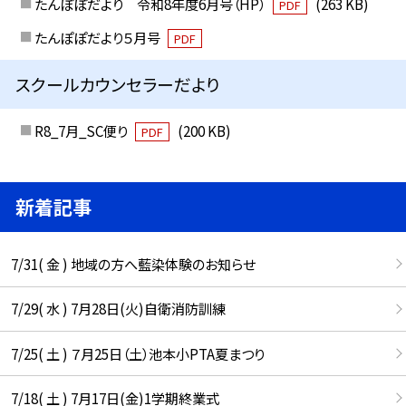
たんぽぽだより 令和8年度6月号（HP）
(263 KB)
PDF
たんぽぽだより５月号
PDF
スクールカウンセラーだより
R8_7月_SC便り
(200 KB)
PDF
新着記事
7/31( 金 ) 地域の方へ藍染体験のお知らせ
7/29( 水 ) 7月28日(火)自衛消防訓練
7/25( 土 ) ７月25日（土）池本小PTA夏まつり
7/18( 土 ) 7月17日(金)1学期終業式