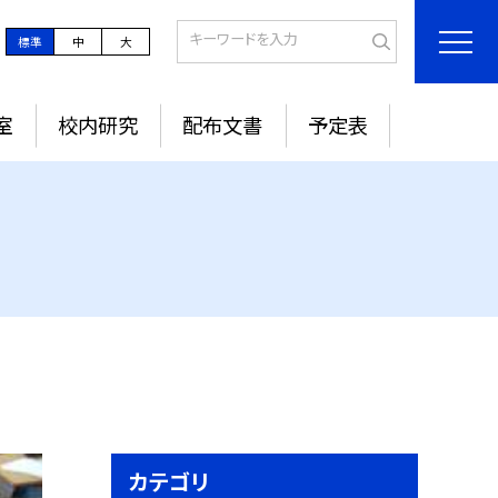
標準
中
大
室
校内研究
配布文書
予定表
カテゴリ