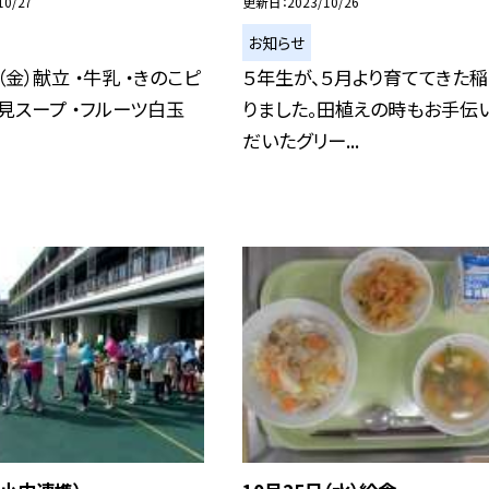
10/27
更新日
2023/10/26
お知らせ
（金）献立 ・牛乳 ・きのこピ
５年生が、５月より育ててきた
月見スープ ・フルーツ白玉
りました。田植えの時もお手伝
だいたグリー...