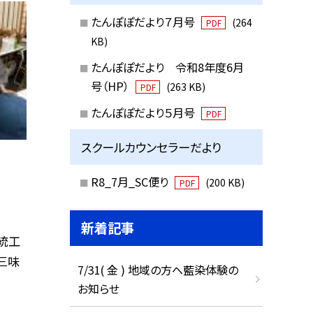
たんぽぽだより７月号
(264
PDF
KB)
たんぽぽだより 令和8年度6月
号（HP）
(263 KB)
PDF
たんぽぽだより５月号
PDF
スクールカウンセラーだより
R8_7月_SC便り
(200 KB)
PDF
新着記事
統工
三味
7/31( 金 ) 地域の方へ藍染体験の
お知らせ