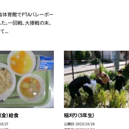
島体育館でPTAバレーボー
た。一回戦、大接戦の末、
...
（金）給食
稲刈り（5年生）
10/27
公開日
2023/10/26