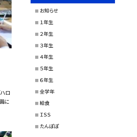
お知らせ
１年生
２年生
３年生
４年生
５年生
６年生
全学年
「ハロ
備に
給食
ＩＳＳ
たんぽぽ