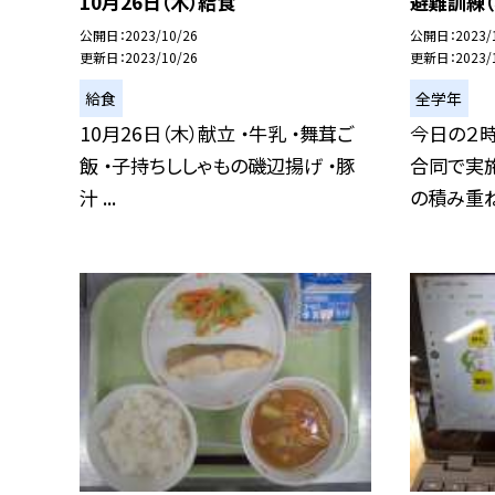
10月26日（木）給食
避難訓練（
公開日
2023/10/26
公開日
2023/
更新日
2023/10/26
更新日
2023/
給食
全学年
10月26日（木）献立 ・牛乳 ・舞茸ご
今日の２
飯 ・子持ちししゃもの磯辺揚げ ・豚
合同で実
汁 ...
の積み重ねが