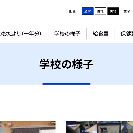
配色
通常
白地
黒地
文字
おたより（一年分）
学校の様子
給食室
保健
学校の様子