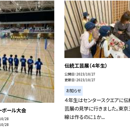
伝統工芸展（４年生）
公開日
2023/10/27
更新日
2023/10/27
お知らせ
４年生はセンタースクエアに伝
芸展の見学に行きました。東京
ーボール大会
線は作るのに１か...
10/28
10/28