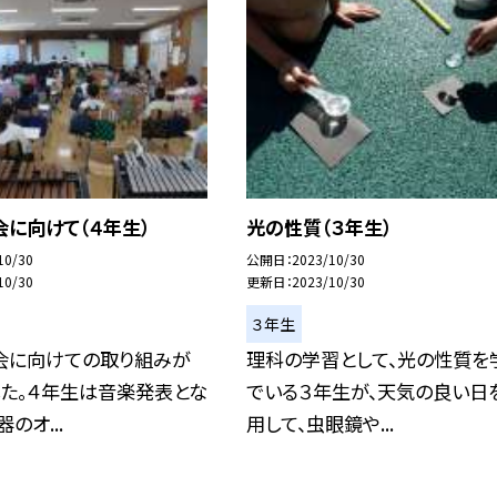
に向けて（４年生）
光の性質（３年生）
10/30
公開日
2023/10/30
10/30
更新日
2023/10/30
３年生
会に向けての取り組みが
理科の学習として、光の性質を
した。４年生は音楽発表とな
でいる３年生が、天気の良い日
のオ...
用して、虫眼鏡や...