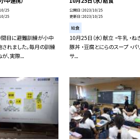
小中連携）
10月25日（水）給食
10/25
公開日
2023/10/25
10/25
更新日
2023/10/25
給食
時間目に避難訓練が小中
10月25日（水）献立 ・牛乳 ・ね
施されました。毎月の訓練
豚丼 ・豆腐とにらのスープ ・パ
、実際...
サ...