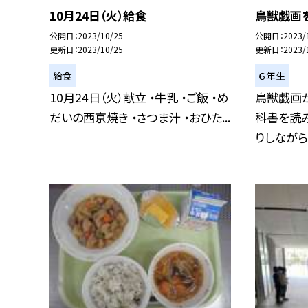
10月24日（火）給食
鳥獣戯画を
公開日
2023/10/25
公開日
2023/
更新日
2023/10/25
更新日
2023/
給食
６年生
10月24日（火）献立 ・牛乳 ・ご飯 ・め
鳥獣戯画
だいの西京焼き ・さつま汁 ・おひた...
科書を読
りしながらタ