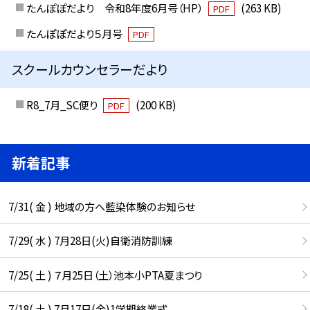
たんぽぽだより 令和8年度6月号（HP）
(263 KB)
PDF
たんぽぽだより５月号
PDF
スクールカウンセラーだより
R8_7月_SC便り
(200 KB)
PDF
新着記事
7/31( 金 ) 地域の方へ藍染体験のお知らせ
7/29( 水 ) 7月28日(火)自衛消防訓練
7/25( 土 ) ７月25日（土）池本小PTA夏まつり
7/18( 土 ) 7月17日(金)1学期終業式