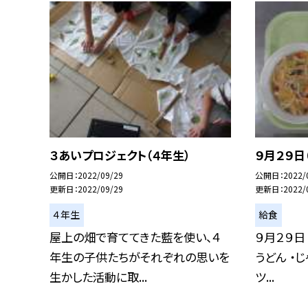
３あいプロジェクト（４年生）
９月２９日
公開日
2022/09/29
公開日
2022/
更新日
2022/09/29
更新日
2022/
４年生
給食
屋上の畑で育ててきた藍を使い、４
９月２９日
年生の子供たちがそれぞれの思いを
うどん ・
生かした活動に取...
ツ...