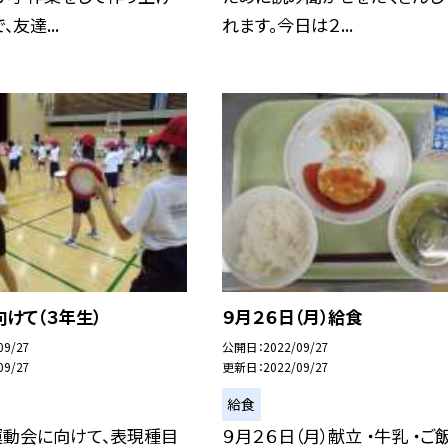
友達...
れます。今日は２...
けて（３年生）
９月２６日（月）給食
09/27
公開日
2022/09/27
09/27
更新日
2022/09/27
給食
運動会に向けて、表現種目
９月２６日（月）献立 ・牛乳 ・ご飯