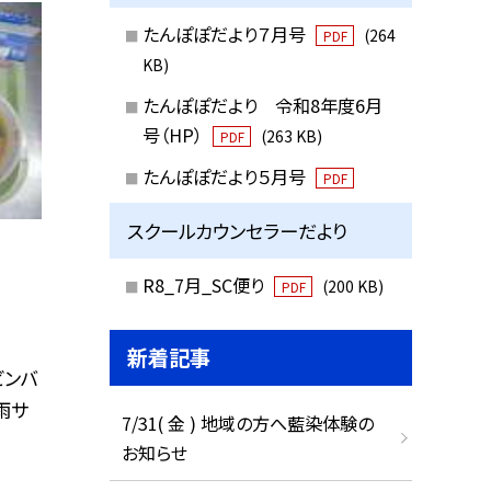
たんぽぽだより７月号
(264
PDF
KB)
たんぽぽだより 令和8年度6月
号（HP）
(263 KB)
PDF
たんぽぽだより５月号
PDF
スクールカウンセラーだより
R8_7月_SC便り
(200 KB)
PDF
新着記事
ビンバ
雨サ
7/31( 金 ) 地域の方へ藍染体験の
お知らせ