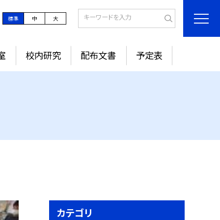
標準
中
大
室
校内研究
配布文書
予定表
カテゴリ