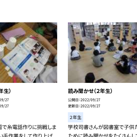
年生）
読み聞かせ（２年生）
09/27
公開日
2022/09/27
09/27
更新日
2022/09/27
２年生
習で糸電話作りに挑戦しま
学校司書さんが図書室で子供
かい手作業をして作り上げ
ために読み聞かせをたくさんし