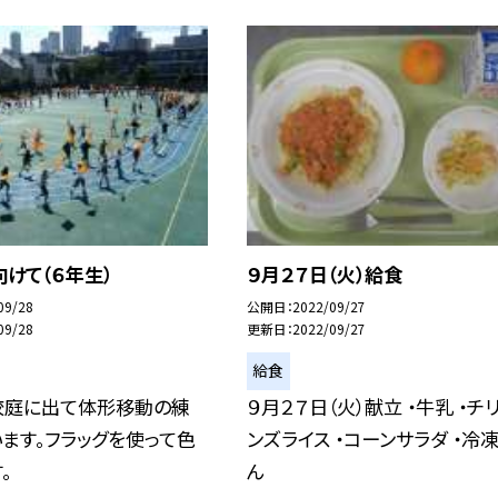
けて（６年生）
９月２７日（火）給食
09/28
公開日
2022/09/27
09/28
更新日
2022/09/27
給食
校庭に出て体形移動の練
９月２７日（火）献立 ・牛乳 ・チ
ます。フラッグを使って色
ンズライス ・コーンサラダ ・冷
。
ん