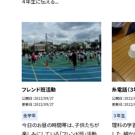
４年生に伝える...
フレンド班活動
糸電話（３
公開日
2022/09/27
公開日
2022/
更新日
2022/09/27
更新日
2022/
全学年
３年生
今日のお昼の時間帯は、子供たちが
理科の学
楽しみにしている「フレンド班」活動
した。細