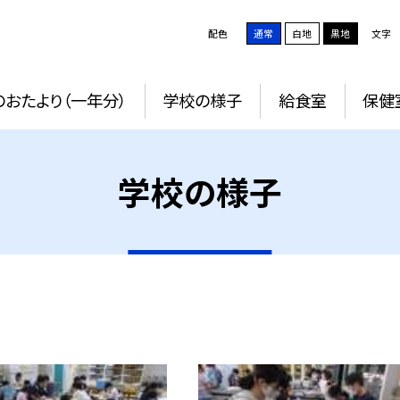
配色
通常
白地
黒地
文字
おたより（一年分）
学校の様子
給食室
保健
学校の様子