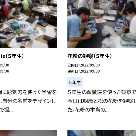
 is（５年生）
花粉の観察（５年生）
09/30
公開日
2022/09/30
09/30
更新日
2022/09/30
５年生
間に彫刻刀を使った学習を
５年生の顕微鏡を使った観察で
。自分の名前をデザインし
今日は朝顔と松の花粉を観察
掘...
た。花粉の本当の...