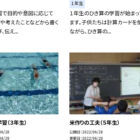
１年生
習で目的や意図に応じて
１年生のひき算の学習が始まっ
とや考えたことなどから書く
ます。子供たちは計算カードを
伝え...
ながら、ひき算の...
習（３年生）
米作りの工夫（５年生）
06/28
公開日
2022/06/28
06/28
更新日
2022/06/28