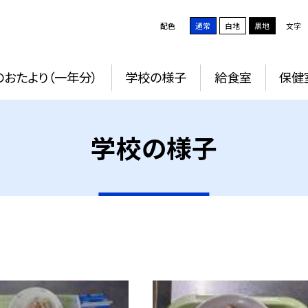
配色
通常
白地
黒地
文字
おたより（一年分）
学校の様子
給食室
保健
学校の様子