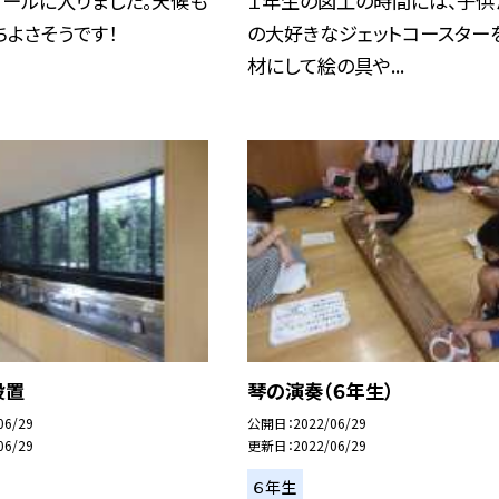
プールに入りました。天候も
１年生の図工の時間には、子供
ちよさそうです！
の大好きなジェットコースター
材にして絵の具や...
設置
琴の演奏（６年生）
06/29
公開日
2022/06/29
06/29
更新日
2022/06/29
６年生