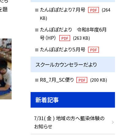
たち
を題
たんぽぽだより７月号
(264
PDF
KB)
たんぽぽだより 令和8年度6月
号（HP）
(263 KB)
PDF
たんぽぽだより５月号
PDF
スクールカウンセラーだより
R8_7月_SC便り
(200 KB)
PDF
新着記事
7/31( 金 ) 地域の方へ藍染体験の
お知らせ