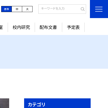
標準
中
大
室
校内研究
配布文書
予定表
カテゴリ