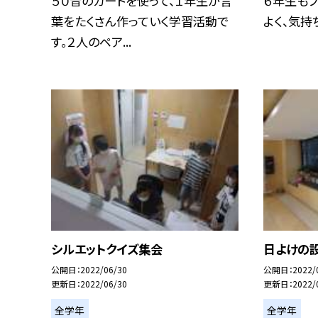
５０音のカードを使って、１年生が言
６年生も
葉をたくさん作っていく学習活動で
よく、気持
す。２人のペア...
シルエットクイズ集会
日よけの
公開日
2022/06/30
公開日
2022/
更新日
2022/06/30
更新日
2022/
全学年
全学年