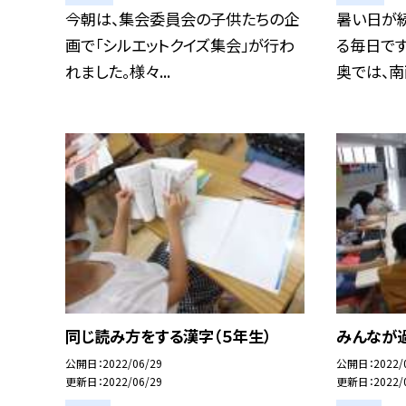
今朝は、集会委員会の子供たちの企
暑い日が
画で「シルエットクイズ集会」が行わ
る毎日で
れました。様々...
奥では、南西
同じ読み方をする漢字（５年生）
みんなが過
公開日
2022/06/29
公開日
2022/
更新日
2022/06/29
更新日
2022/