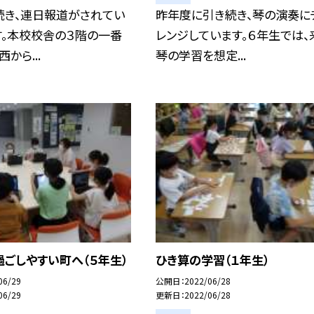
続き、連日報道がされてい
昨年度に引き続き、琴の演奏に
す。本校校舎の３階の一番
レンジしています。６年生では、
から...
琴の学習を想定...
ごしやすい町へ（５年生）
ひき算の学習（１年生）
06/29
公開日
2022/06/28
06/29
更新日
2022/06/28