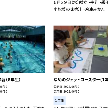
６月２９日（水）献立 ・牛乳 ・親子
小松菜の味噌汁 ・冷凍みかん
習（６年生）
ゆめのジェットコースター（１年
06/30
公開日
2022/06/30
06/30
更新日
2022/06/30
１年生