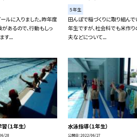
５年生
プールに入りました。昨年度
田んぼで稲づくりに取り組んで
験があるので、行動もしっ
年生ですが、社会科でも米作り
す...
夫などについて...
習（１年生）
水泳指導（１年生）
06/28
公開日
2022/06/27