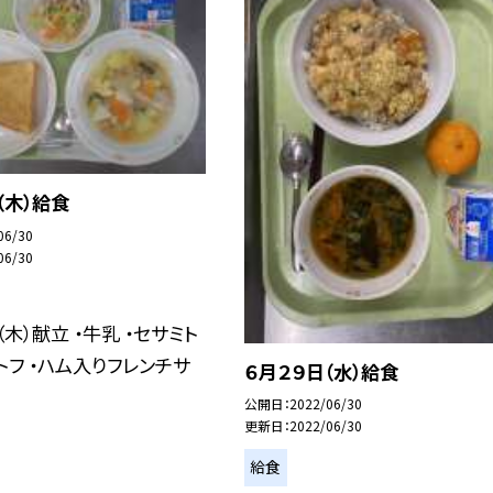
（木）給食
06/30
06/30
（木）献立 ・牛乳 ・セサミト
ポトフ ・ハム入りフレンチサ
６月２９日（水）給食
公開日
2022/06/30
更新日
2022/06/30
給食