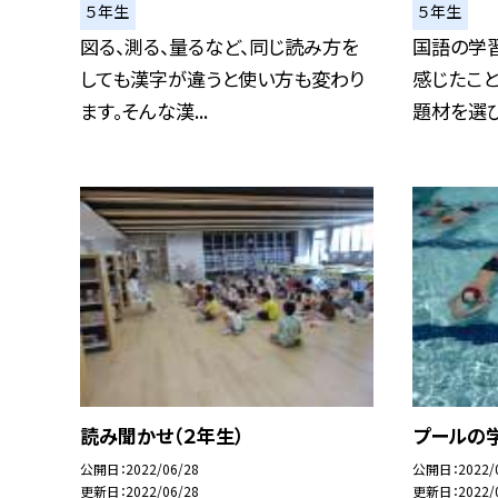
５年生
５年生
図る、測る、量るなど、同じ読み方を
国語の学
しても漢字が違うと使い方も変わり
感じたこ
ます。そんな漢...
題材を選び、
読み聞かせ（２年生）
プールの学
公開日
2022/06/28
公開日
2022/
更新日
2022/06/28
更新日
2022/