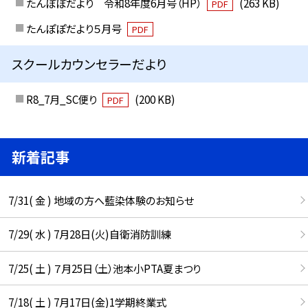
たんぽぽだより 令和8年度6月号（HP）
(263 KB)
PDF
たんぽぽだより５月号
PDF
スクールカウンセラーだより
R8_7月_SC便り
(200 KB)
PDF
新着記事
7/31( 金 ) 地域の方へ藍染体験のお知らせ
7/29( 水 ) 7月28日(火)自衛消防訓練
7/25( 土 ) ７月25日（土）池本小PTA夏まつり
7/18( 土 ) 7月17日(金)1学期終業式