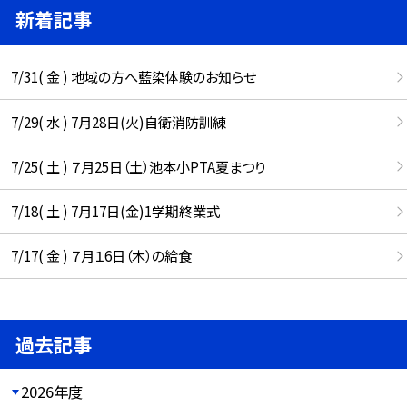
新着記事
7/31( 金 ) 地域の方へ藍染体験のお知らせ
7/29( 水 ) 7月28日(火)自衛消防訓練
7/25( 土 ) ７月25日（土）池本小PTA夏まつり
7/18( 土 ) 7月17日(金)1学期終業式
7/17( 金 ) ７月１6日（木）の給食
過去記事
2026年度