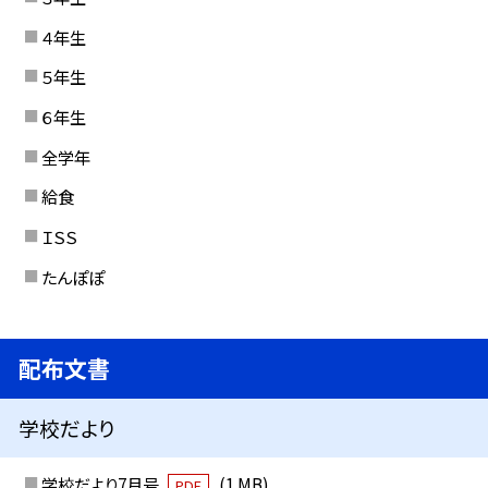
４年生
５年生
６年生
全学年
給食
ＩＳＳ
たんぽぽ
配布文書
学校だより
学校だより7月号
(1 MB)
PDF