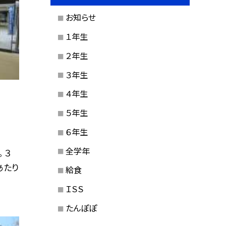
お知らせ
１年生
２年生
３年生
４年生
５年生
６年生
全学年
 ３
あたり
給食
ＩＳＳ
たんぽぽ