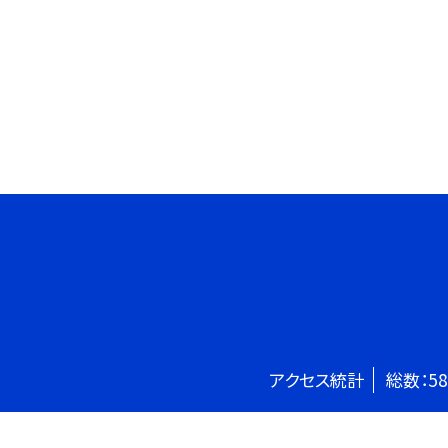
アクセス統計
総数：
58
©豊島区立池袋本町小学校