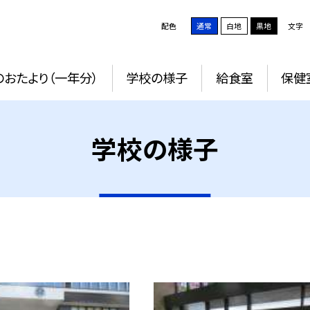
配色
通常
白地
黒地
文字
おたより（一年分）
学校の様子
給食室
保健
学校の様子