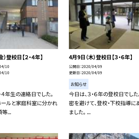
金）登校日【２・４年】
4月9日（木）登校日【３・６年】
04/10
公開日
2020/04/09
04/10
更新日
2020/04/09
お知らせ
・４年生の連絡日でした。
今日は、３・６年の登校日でした。
ホールと家庭科室に分かれ
密を避けて、登校・下校指導に
...
ました。 ...