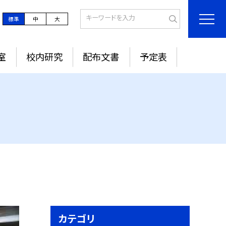
標準
中
大
室
校内研究
配布文書
予定表
カテゴリ