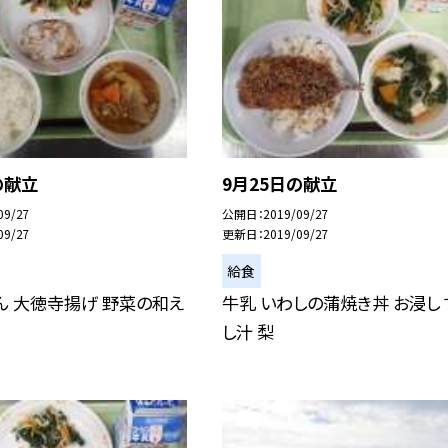
の献立
9月25日の献立
09/27
公開日
2019/09/27
09/27
更新日
2019/09/27
給食
ん 大徳寺揚げ 野菜の和え
牛乳 いわしの蒲焼き丼 お浸し 
し汁 梨