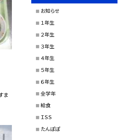
お知らせ
１年生
２年生
３年生
４年生
５年生
６年生
全学年
すま
給食
ＩＳＳ
たんぽぽ