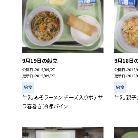
9月19日の献立
9月18日
公開日
2019/09/27
公開日
2019/
更新日
2019/09/27
更新日
2019/
給食
給食
牛乳 みそラーメン チーズ入りポテサ
牛乳 親子
ラ春巻き 冷凍パイン