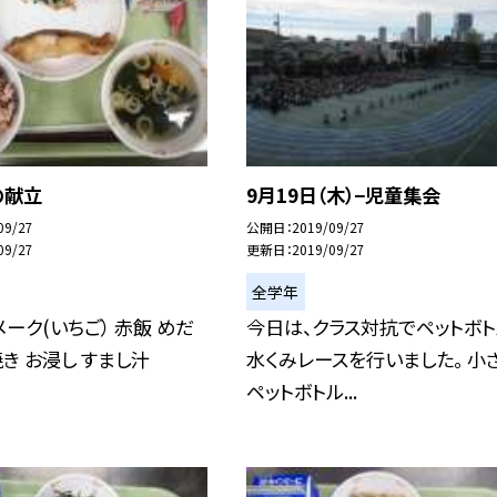
の献立
9月19日（木）−児童集会
09/27
公開日
2019/09/27
09/27
更新日
2019/09/27
全学年
メーク(いちご） 赤飯 めだ
今日は、クラス対抗でペットボ
き お浸し すまし汁
水くみレースを行いました。 小
ペットボトル...