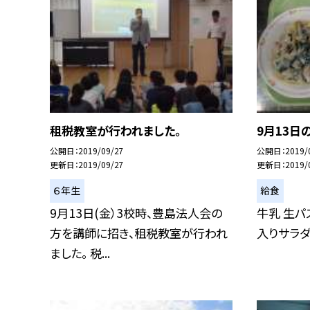
租税教室が行われました。
9月13日
公開日
2019/09/27
公開日
2019/
更新日
2019/09/27
更新日
2019/
６年生
給食
9月13日(金）3校時、豊島法人会の
牛乳 生パ
方を講師に招き、租税教室が行われ
入りサラダ
ました。 税...