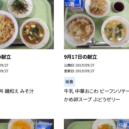
の献立
9月17日の献立
09/27
公開日
2019/09/27
09/27
更新日
2019/09/27
給食
丼 磯和え みそ汁
牛乳 中華おこわ ビーフンソテー
かめ卵スープ ぶどうゼリー