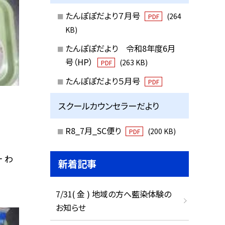
たんぽぽだより７月号
(264
PDF
KB)
たんぽぽだより 令和8年度6月
号（HP）
(263 KB)
PDF
たんぽぽだより５月号
PDF
スクールカウンセラーだより
R8_7月_SC便り
(200 KB)
PDF
 わ
新着記事
7/31( 金 ) 地域の方へ藍染体験の
お知らせ