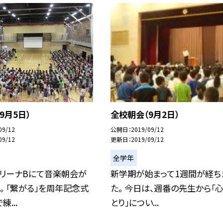
9月5日）
全校朝会（9月2日）
09/12
公開日
2019/09/12
09/12
更新日
2019/09/12
全学年
アリーナBにて音楽朝会が
新学期が始まって1週間が経ち
。 「繋がる」を周年記念式
た。 今日は、週番の先生から「
...
とり」につい...