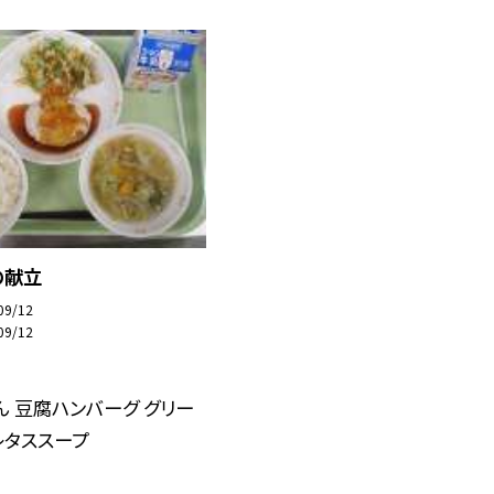
の献立
09/12
09/12
ん 豆腐ハンバーグ グリー
レタススープ