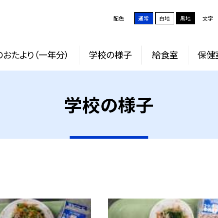
配色
通常
白地
黒地
文字
おたより（一年分）
学校の様子
給食室
保健
学校の様子