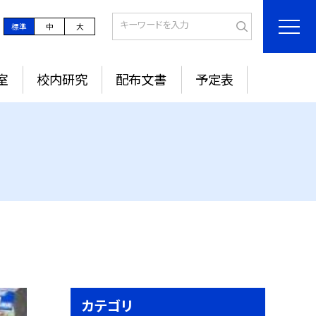
標準
中
大
室
校内研究
配布文書
予定表
カテゴリ