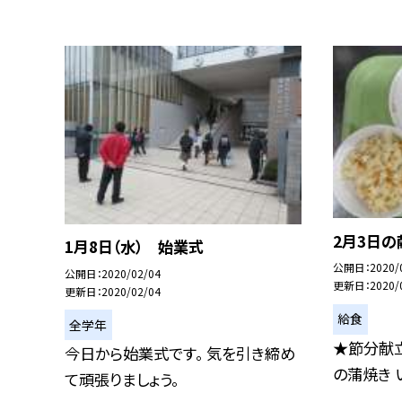
2月3日の
1月8日（水） 始業式
公開日
2020/
公開日
2020/02/04
更新日
2020/
更新日
2020/02/04
給食
全学年
★節分献立
今日から始業式です。 気を引き締め
の蒲焼き 
て頑張りましょう。