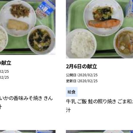
の献立
2月6日の献立
02/25
公開日
2020/02/25
02/25
更新日
2020/02/25
給食
 いかの香味みそ焼き きん
牛乳 ご飯 鮭の照り焼き ごま和
汁
汁