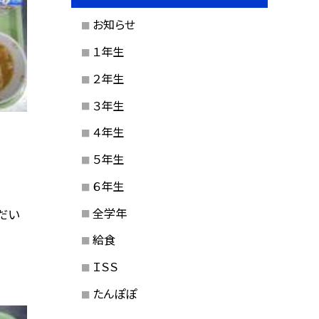
お知らせ
１年生
２年生
３年生
４年生
５年生
６年生
全学年
だい
給食
ＩＳＳ
たんぽぽ