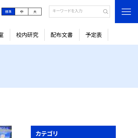
標準
中
大
室
校内研究
配布文書
予定表
カテゴリ