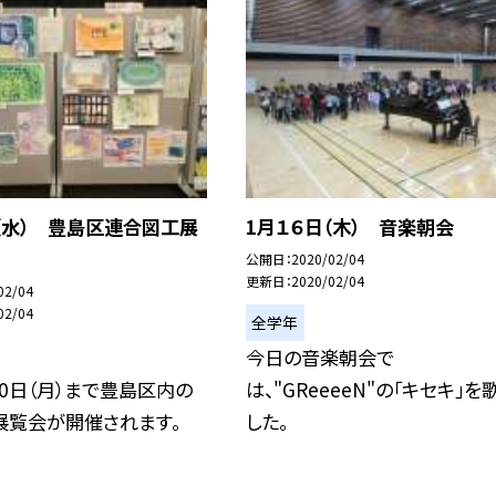
（水） 豊島区連合図工展
1月１６日（木） 音楽朝会
公開日
2020/02/04
更新日
2020/02/04
02/04
02/04
全学年
今日の音楽朝会で
0日（月）まで豊島区内の
は、"GReeeeN"の「キセキ」を
展覧会が開催されます。
した。