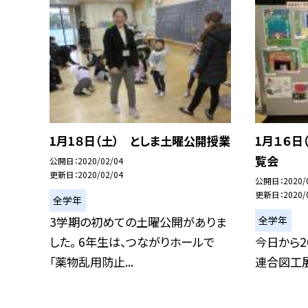
1月1８日（土） としま土曜公開授業
1月１６日
覧会
公開日
2020/02/04
更新日
2020/02/04
公開日
2020/
更新日
2020/
全学年
全学年
3学期の初めての土曜公開がありま
した。 6年生は、つながりホールで
今日から2
「薬物乱用防止...
連合図工