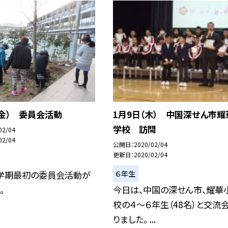
（金） 委員会活動
1月9日（木） 中国深せん市耀
学校 訪問
02/04
02/04
公開日
2020/02/04
更新日
2020/02/04
６年生
3学期最初の委員会活動が
。
今日は、中国の深せん市、耀華
校の４〜６年生（48名）と交流
りました。 ...