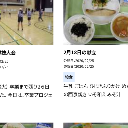
2月18日の献立
球技大会
公開日
2020/02/25
02/25
更新日
2020/02/25
02/25
給食
牛乳 ごはん ひじきふりかけ め
（火） 卒業まで残り２６日
の西京焼き いそ和え みそ汁
た。 今日は、卒業プロジェ