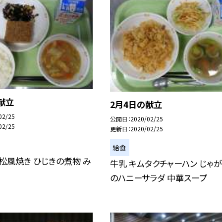
献立
2月4日の献立
02/25
公開日
2020/02/25
02/25
更新日
2020/02/25
給食
 松風焼き ひじきの煮物 み
牛乳 キムタクチャーハン じゃ
のハニーサラダ 中華スープ