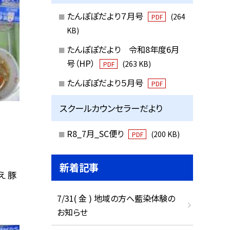
たんぽぽだより７月号
(264
PDF
KB)
たんぽぽだより 令和8年度6月
号（HP）
(263 KB)
PDF
たんぽぽだより５月号
PDF
スクールカウンセラーだより
R8_7月_SC便り
(200 KB)
PDF
新着記事
え 豚
7/31( 金 ) 地域の方へ藍染体験の
お知らせ