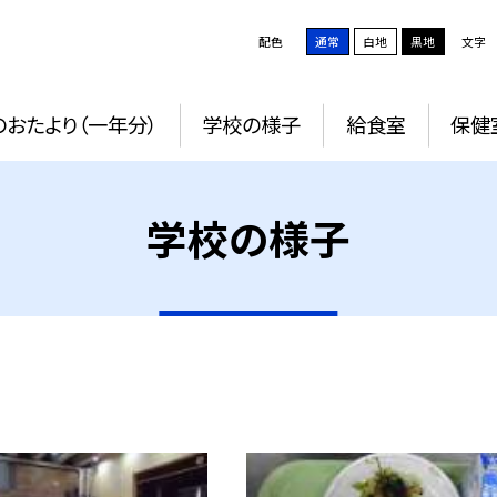
配色
通常
白地
黒地
文字
おたより（一年分）
学校の様子
給食室
保健
学校の様子