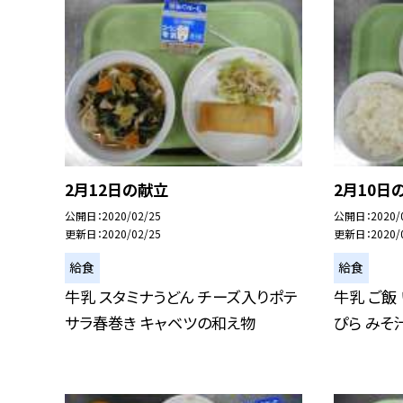
2月12日の献立
2月10日
公開日
2020/02/25
公開日
2020/
更新日
2020/02/25
更新日
2020/
給食
給食
牛乳 スタミナうどん チーズ入りポテ
牛乳 ご飯
サラ春巻き キャベツの和え物
ぴら みそ