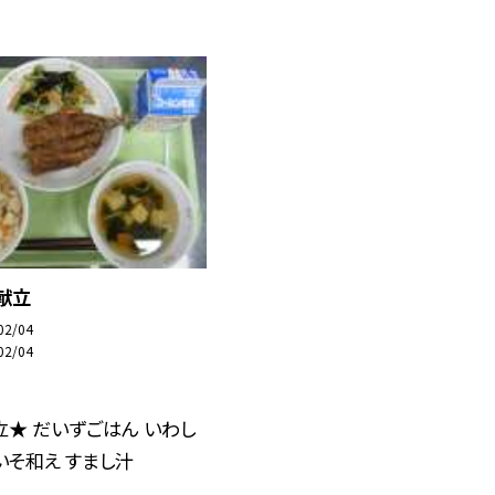
献立
02/04
02/04
★ だいずごはん いわし
いそ和え すまし汁