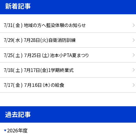
新着記事
7/31( 金 ) 地域の方へ藍染体験のお知らせ
7/29( 水 ) 7月28日(火)自衛消防訓練
7/25( 土 ) ７月25日（土）池本小PTA夏まつり
7/18( 土 ) 7月17日(金)1学期終業式
7/17( 金 ) ７月１6日（木）の給食
過去記事
2026年度