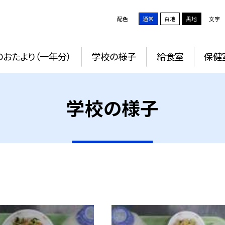
配色
通常
白地
黒地
文字
おたより（一年分）
学校の様子
給食室
保健
学校の様子