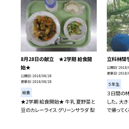
8月28日の献立 ★2学期 給食開
立科林間
始★
公開日
2018/
更新日
2018/
公開日
2018/08/28
更新日
2018/08/28
５年生
給食
３日間の
★2学期 給食開始★ 牛乳 夏野菜と
した。 大
豆のカレーライス グリーンサラダ 梨
で帰ってくる