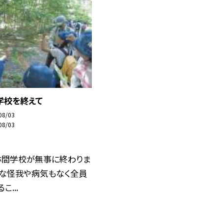
学校を終えて
08/03
08/03
林間学校が無事に終わりま
きな怪我や病気もなく全員
こ...