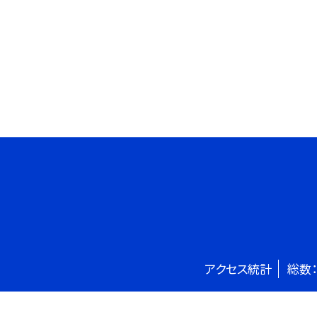
アクセス統計
総数：
©豊島区立池袋本町小学校