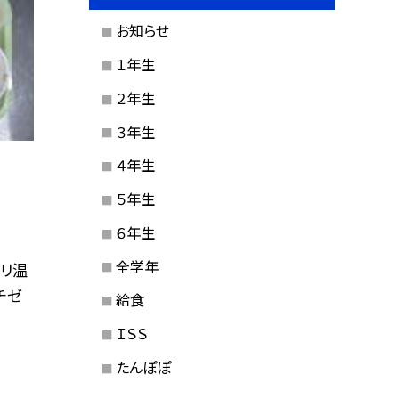
お知らせ
１年生
２年生
３年生
４年生
５年生
６年生
全学年
パリ温
チゼ
給食
ＩＳＳ
たんぽぽ