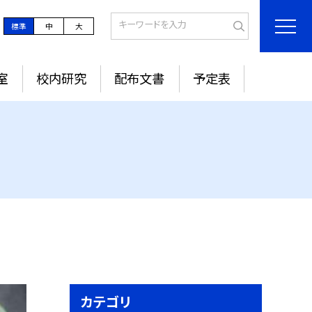
標準
中
大
室
校内研究
配布文書
予定表
カテゴリ