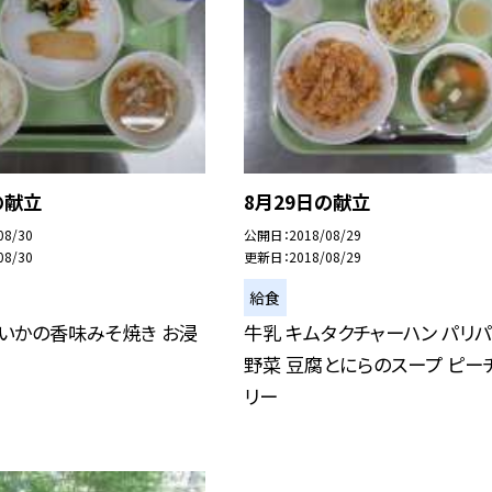
の献立
8月29日の献立
08/30
公開日
2018/08/29
08/30
更新日
2018/08/29
給食
 いかの香味みそ焼き お浸
牛乳 キムタクチャーハン パリ
野菜 豆腐とにらのスープ ピー
リー