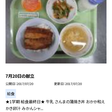
7月20日の献立
公開日
2017/07/20
更新日
2017/07/20
給食
★1学期 給食最終日★ 牛乳 さんまの蒲焼き丼 おかか和え
かき卵汁 みかんシャ...