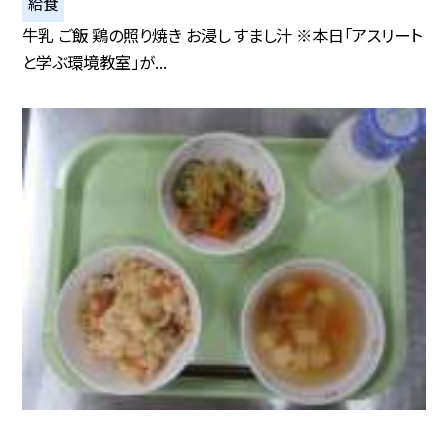
給食
牛乳 ご飯 鶏の照り焼き お浸し すまし汁 ※本日「アスリート
と学ぶ環境教室」が...