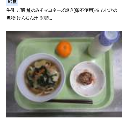
給食
牛乳 ご飯 鮭のみそマヨネーズ焼き(卵不使用)※ ひじきの
煮物 けんちん汁 ※卵...