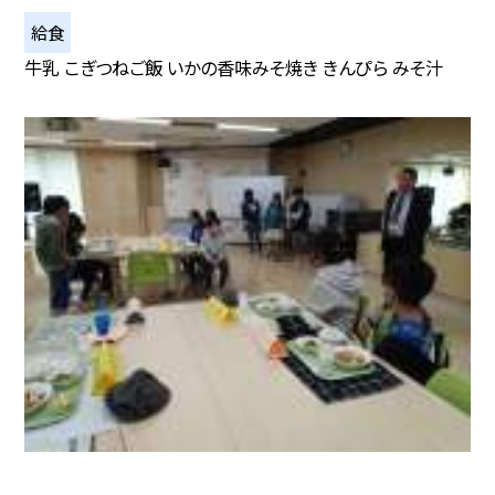
給食
牛乳 こぎつねご飯 いかの香味みそ焼き きんぴら みそ汁