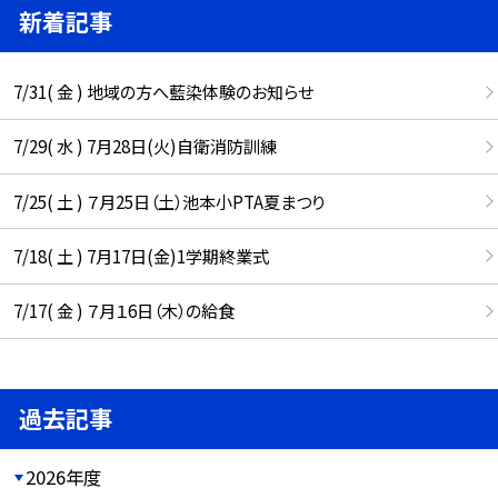
新着記事
7/31( 金 ) 地域の方へ藍染体験のお知らせ
7/29( 水 ) 7月28日(火)自衛消防訓練
7/25( 土 ) ７月25日（土）池本小PTA夏まつり
7/18( 土 ) 7月17日(金)1学期終業式
7/17( 金 ) ７月１6日（木）の給食
過去記事
2026年度