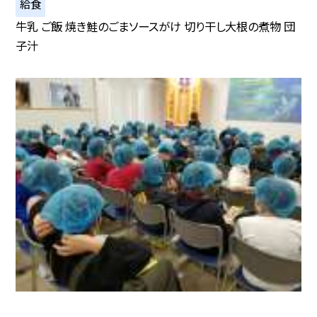
給食
牛乳 ご飯 焼き鮭のごまソースがけ 切り干し大根の煮物 団
子汁