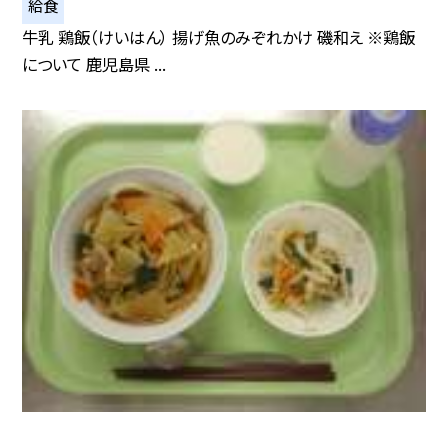
給食
牛乳 鶏飯（けいはん） 揚げ魚のみぞれかけ 磯和え ※鶏飯
について 鹿児島県 ...