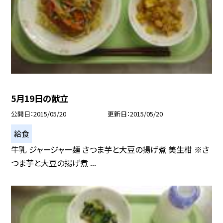
5月19日の献立
公開日
2015/05/20
更新日
2015/05/20
給食
牛乳 ジャージャー麺 さつま芋と大豆の揚げ煮 美生柑 ※さ
つま芋と大豆の揚げ煮 ...