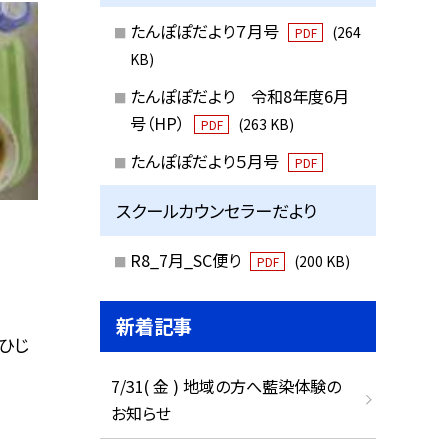
たんぽぽだより７月号
(264
PDF
KB)
たんぽぽだより 令和8年度6月
号（HP）
(263 KB)
PDF
たんぽぽだより５月号
PDF
スクールカウンセラーだより
R8_7月_SC便り
(200 KB)
PDF
新着記事
 ひじ
7/31( 金 ) 地域の方へ藍染体験の
お知らせ