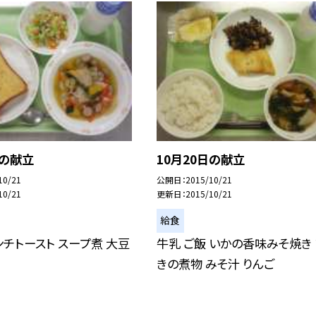
日の献立
10月20日の献立
10/21
公開日
2015/10/21
10/21
更新日
2015/10/21
給食
ンチトースト スープ煮 大豆
牛乳 ご飯 いかの香味みそ焼き
きの煮物 みそ汁 りんご