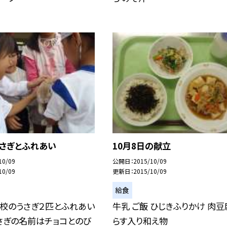
うさぎとふれあい
10月8日の献立
10/09
公開日
2015/10/09
10/09
更新日
2015/10/09
給食
学校のうさぎ２匹とふれあい
牛乳 ご飯 ひじきふりかけ 肉豆
さぎの名前はチョコとのび
らす入り和え物