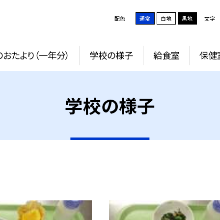
配色
通常
白地
黒地
文字
おたより（一年分）
学校の様子
給食室
保健
学校の様子