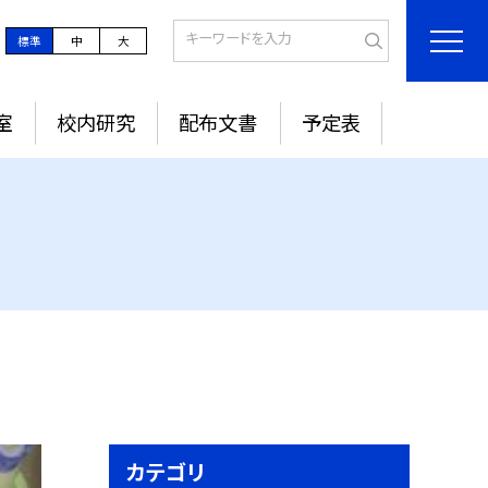
標準
中
大
室
校内研究
配布文書
予定表
カテゴリ