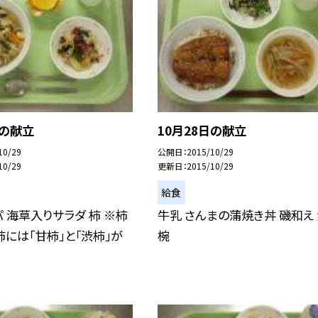
日の献立
10月28日の献立
10/29
公開日
2015/10/29
10/29
更新日
2015/10/29
給食
パ 海草入りサラダ 柿 ※柿
牛乳 さんまの蒲焼き丼 磯和え
柿には「甘柿」と「渋柿」が
椀