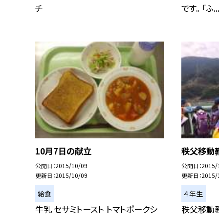
チ
です。 「ふ..
10月7日の献立
秩父移動
公開日
2015/10/09
公開日
2015/
更新日
2015/10/09
更新日
2015/
給食
４年生
牛乳 セサミトースト トマトポークシ
秩父移動