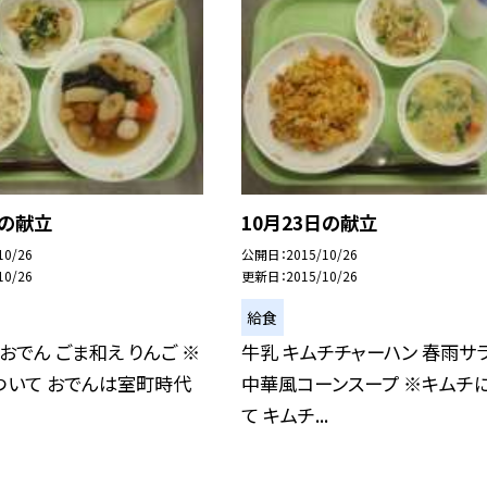
日の献立
10月23日の献立
10/26
公開日
2015/10/26
10/26
更新日
2015/10/26
給食
 おでん ごま和え りんご ※
牛乳 キムチチャーハン 春雨サ
ついて おでんは室町時代
中華風コーンスープ ※キムチ
て キムチ...