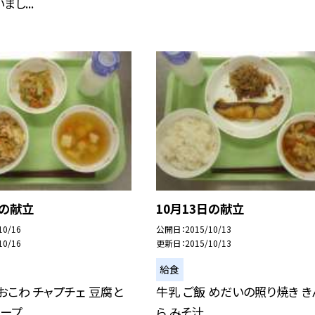
し...
日の献立
10月13日の献立
10/16
公開日
2015/10/13
10/16
更新日
2015/10/13
給食
おこわ チャプチェ 豆腐と
牛乳 ご飯 めだいの照り焼き き
スープ
ら みそ汁