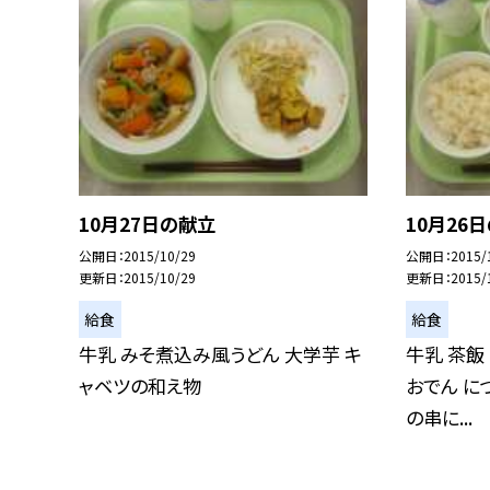
10月27日の献立
10月26
公開日
2015/10/29
公開日
2015/
更新日
2015/10/29
更新日
2015/
給食
給食
牛乳 みそ煮込み風うどん 大学芋 キ
牛乳 茶飯
ャベツの和え物
おでん に
の串に...