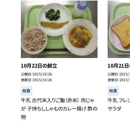
10月22日の献立
10月21
公開日
2015/10/26
公開日
2015/
更新日
2015/10/26
更新日
2015/
給食
給食
牛乳 古代米入りご飯（赤米） 肉じゃ
牛乳 フレ
が 子持ちししゃものカレー揚げ 酢の
サラダ
物