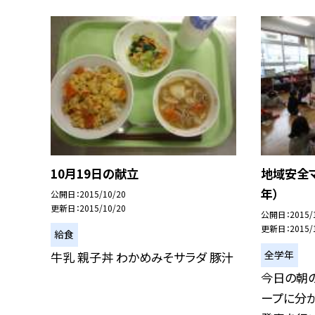
10月19日の献立
地域安全マ
年）
公開日
2015/10/20
更新日
2015/10/20
公開日
2015/
更新日
2015/
給食
全学年
牛乳 親子丼 わかめみそサラダ 豚汁
今日の朝の
ープに分