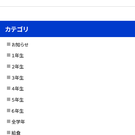
カテゴリ
お知らせ
１年生
２年生
３年生
４年生
５年生
６年生
全学年
給食