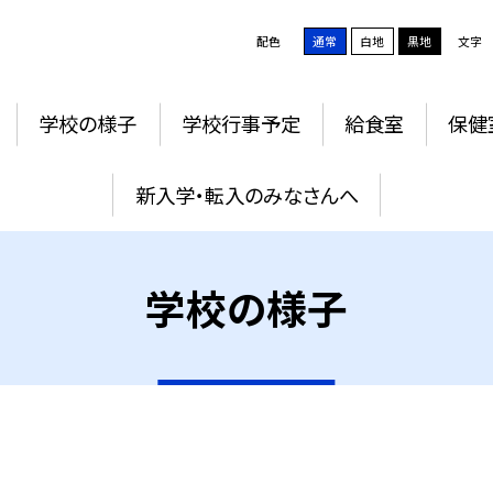
配色
通常
白地
黒地
文字
学校の様子
学校行事予定
給食室
保健
新入学・転入のみなさんへ
学校の様子