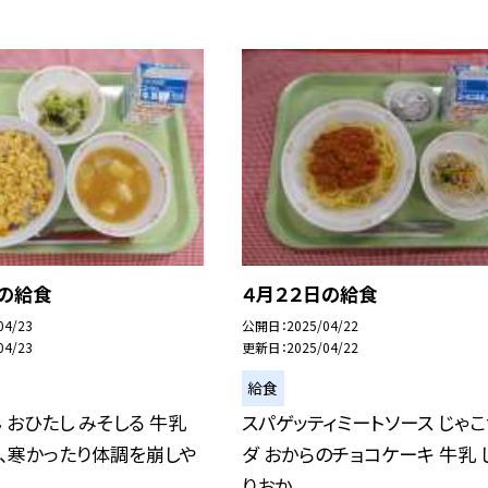
日の給食
４月２２日の給食
04/23
公開日
2025/04/22
04/23
更新日
2025/04/22
給食
 おひたし みそしる 牛乳
スパゲッティミートソース じゃ
、寒かったり体調を崩しや
ダ おからのチョコケーキ 牛乳 
りおか...