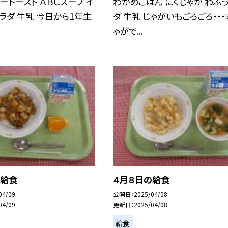
ートースト ＡＢＣスープ イ
わかめごはん にくじゃが わふ
ラダ 牛乳 今日から1年生
ダ 牛乳 じゃがいもごろごろ・・・
ゃがで...
の給食
４月８日の給食
04/09
公開日
2025/04/08
04/09
更新日
2025/04/08
給食