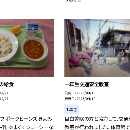
日の給食
一年生交通安全教室
04/21
公開日
2025/04/18
04/21
更新日
2025/04/18
１年生
フ ポークビーンズ きよみ
目白警察の方と協力して、交通
牛乳 あまくてジューシーな
教室が行われました。 体育館