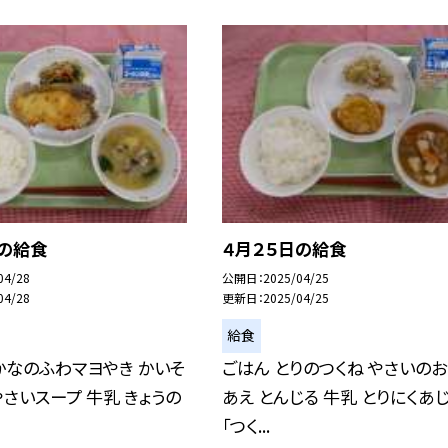
日の給食
４月２５日の給食
04/28
公開日
2025/04/25
04/28
更新日
2025/04/25
給食
かなのふわマヨやき かいそ
ごはん とりのつくね やさいの
やさいスープ 牛乳 きょうの
あえ とんじる 牛乳 とりにくあ
「つく...