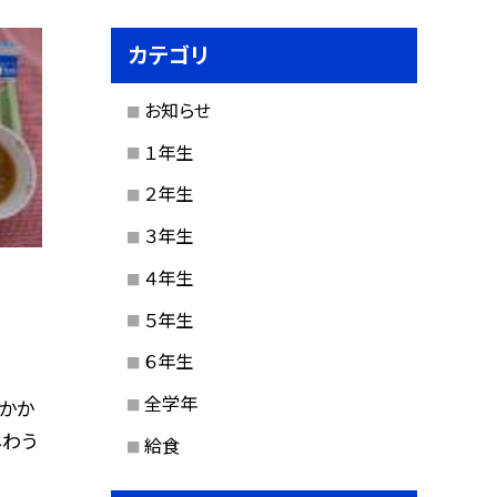
カテゴリ
お知らせ
１年生
２年生
３年生
４年生
５年生
６年生
全学年
おかか
じわう
給食