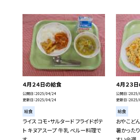
４月２４日の給食
４月２３
公開日
2025/04/24
公開日
2025/
更新日
2025/04/24
更新日
2025/
給食
給食
ライス コモ・サルタード フライドポテ
おやこどん
ト キヌアスープ 牛乳 ペルー料理で
暑かったり
す。
すい今週...