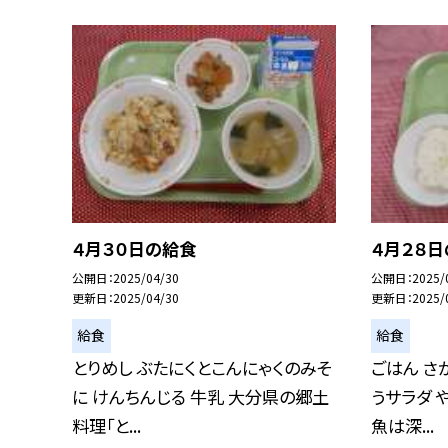
４月３０日の給食
４月２８
公開日
2025/04/30
公開日
2025/
更新日
2025/04/30
更新日
2025/
給食
給食
とりめし ぶたにくとこんにゃくのみそ
ごはん さ
に けんちんじる 牛乳 大分県の郷土
うサラダ 
料理「と...
魚は深...