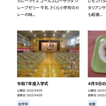
カレーライス コールスローサラダ グ
レモンバタ
レープゼリー 牛乳 さくら小学校のカ
タリアンサ
レーの味...
も給食...
令和７年度入学式
４月９日
公開日
2025/04/09
公開日
2025/
更新日
2025/04/09
更新日
2025/
全学年
給食