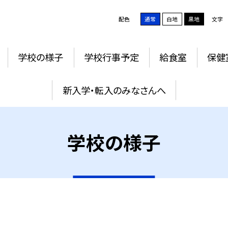
配色
通常
白地
黒地
文字
学校の様子
学校行事予定
給食室
保健
新入学・転入のみなさんへ
学校の様子