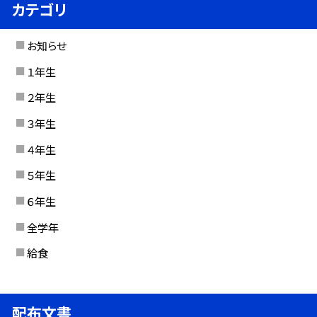
カテゴリ
お知らせ
１年生
２年生
３年生
４年生
５年生
６年生
全学年
給食
配布文書