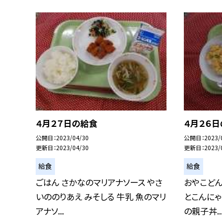
４月２７日の給食
４月２６
公開日
2023/04/30
公開日
2023/
更新日
2023/04/30
更新日
2023/
給食
給食
ごはん さかなのマリアナソース やさ
おやこどん
いののりあえ みそしる 牛乳 魚のマリ
とこんにゃ
アナソ...
の親子丼..