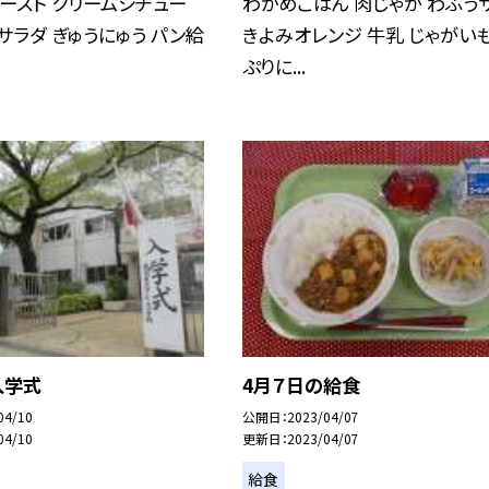
ースト クリームシチュー
わかめごはん 肉じゃが わふう
サラダ ぎゅうにゅう パン給
きよみオレンジ 牛乳 じゃがい
ぷりに...
入学式
4月７日の給食
04/10
公開日
2023/04/07
04/10
更新日
2023/04/07
給食