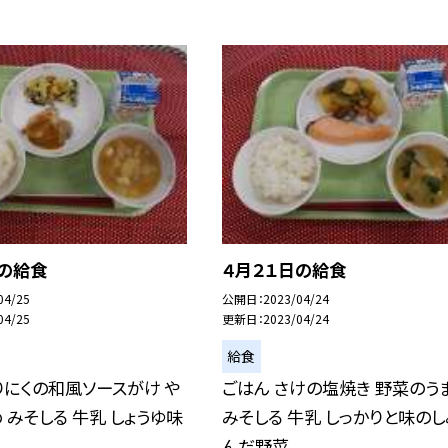
日の給食
４月２１日の給食
04/25
公開日
2023/04/24
04/25
更新日
2023/04/24
給食
りにくの和風ソースがけ や
ごはん さけの塩焼き 野菜のう
 みそしる 牛乳 しょうゆ味
みそしる 牛乳 しっかりと味の
んだ野菜...