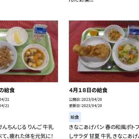
日の給食
４月１８日の給食
04/21
公開日
2023/04/20
04/21
更新日
2023/04/20
給食
けんちんじる りんご 牛乳
きなこあげパン 春の和風ポトフ
べて、疲れた体を元気に！
しサラダ 甘夏 牛乳 きなこあげ