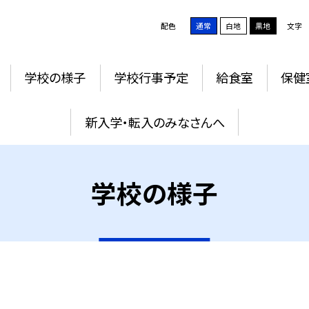
配色
通常
白地
黒地
文字
学校の様子
学校行事予定
給食室
保健
新入学・転入のみなさんへ
学校の様子