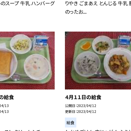
のスープ 牛乳 ハンバーグ
りやき ごまあえ とんじる 牛乳 
のったお...
日の給食
４月１１日の給食
04/13
公開日
2023/04/12
04/13
更新日
2023/04/12
給食