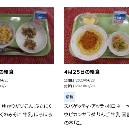
日の給食
４月２５日の給食
04/29
公開日
2023/04/28
04/29
更新日
2023/04/28
給食
 ゆかりだいこん ぶたにく
スパゲッティ・アッラ・ボロネーゼ
くのみそに 牛乳 ほろほろ
ウピカンサラダ りんご 牛乳 図
.
の本「こ...