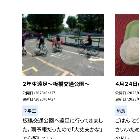
２年生遠足〜板橋交通公園〜
４月２４
公開日
2023/04/27
公開日
2023/
更新日
2023/04/27
更新日
2023/
２年生
給食
板橋交通公園へ遠足に行ってきまし
ごはん と
た。 雨予報だったので「大丈夫かな」
さいいため
と心配してい...
のドレ...