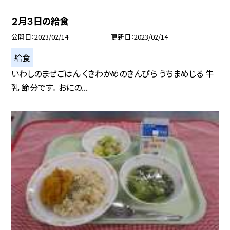
２月３日の給食
公開日
2023/02/14
更新日
2023/02/14
給食
いわしのまぜごはん くきわかめのきんぴら うちまめじる 牛
乳 節分です。 おにの...