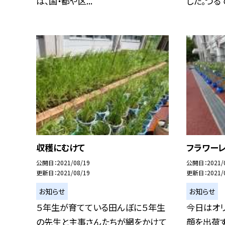
は、国・都や区...
した。つるで
収穫にむけて
フラワー
公開日
2021/08/19
公開日
2021/
更新日
2021/08/19
更新日
2021/
お知らせ
お知らせ
５年生が育てている田んぼに５年生
今日はオ
の先生と主事さんたちが網をかけて
顔を出荷