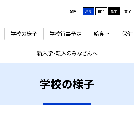
配色
通常
白地
黒地
文字
学校の様子
学校行事予定
給食室
保健
新入学・転入のみなさんへ
学校の様子