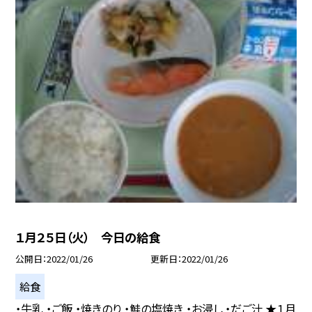
１月２５日（火） 今日の給食
公開日
2022/01/26
更新日
2022/01/26
給食
・牛乳 ・ご飯 ・焼きのり ・鮭の塩焼き ・お浸し ・だご汁 ★１月