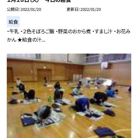
公開日
2022/01/20
更新日
2022/01/20
給食
・牛乳 ・２色そぼろご飯 ・野菜のおから煮 ・すまし汁 ・お花み
かん ★給食の汁...