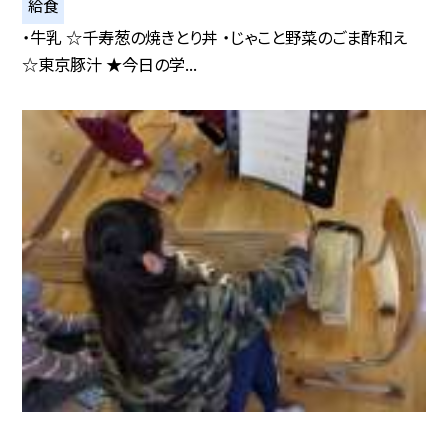
給食
・牛乳 ☆千寿葱の焼きとり丼 ・じゃこと野菜のごま酢和え
☆東京豚汁 ★今日の学...