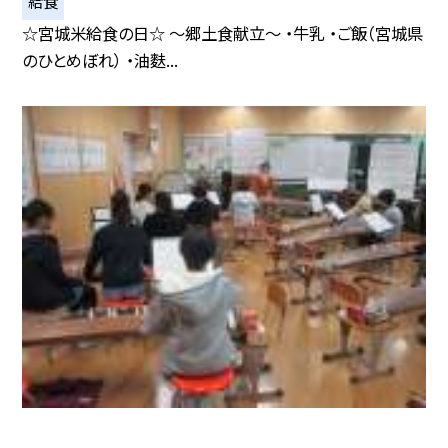
給食
☆宮城米給食の日☆ 〜郷土食献立〜 ・牛乳 ・ご飯（宮城県
のひとめぼれ） ・油麩...