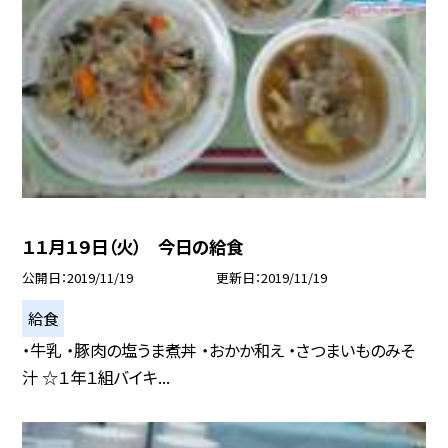
１１月１９日（火） 今日の給食
公開日
2019/11/19
更新日
2019/11/19
給食
・牛乳 ・豚肉の塩うま煮丼 ・おかか和え ・さつまいものみそ
汁 ☆１年１組バイキ...