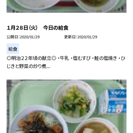
１月２８日（火） 今日の給食
公開日
2020/01/29
更新日
2020/01/29
給食
◎明治２２年頃の献立◎ ・牛乳 ・塩むすび ・鮭の塩焼き ・ひ
じきと野菜の炒り煮...