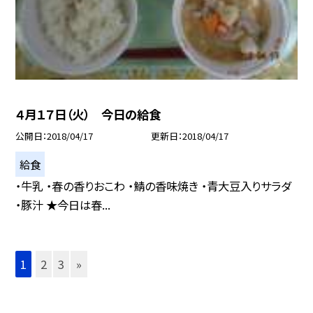
４月１７日（火） 今日の給食
公開日
2018/04/17
更新日
2018/04/17
給食
・牛乳 ・春の香りおこわ ・鯖の香味焼き ・青大豆入りサラダ
・豚汁 ★今日は春...
1
2
3
»