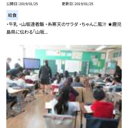
公開日
2019/01/25
更新日
2019/01/25
給食
・牛乳 ・山坂達者飯 ・糸寒天のサラダ ・ちゃんこ風汁 ★鹿児
島県に伝わる「山坂...