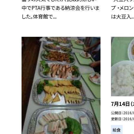
中でPTA行事である納涼会を行いま
プ ・メロ
した。体育館で...
は大豆入..
7月14日（
公開日
2016/
更新日
2016/
給食