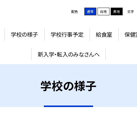
配色
通常
白地
黒地
文字
学校の様子
学校行事予定
給食室
保健
新入学・転入のみなさんへ
学校の様子