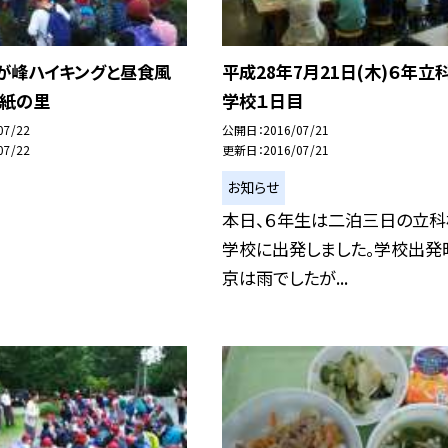
子が峰ハイキングと昼食風
平成28年7月21日(木)６年立
和紙の里
学校１日目
07/22
公開日
2016/07/21
07/22
更新日
2016/07/21
お知らせ
本日、６年生は二泊三日の立科
学校に出発しました。学校出発
京は雨でしたが...