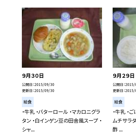
９月３０日
９月２９日
公開日
2015/09/30
公開日
2015/
更新日
2015/09/30
更新日
2015/
給食
給食
・牛乳 ・バターロール ・マカロニグラ
・牛乳 ・
タン ・白インゲン豆の田舎風スープ ・
ムチサラダ
シャ...
酢 ...