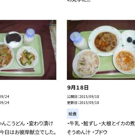
９月１８日
09/24
公開日
2015/09/18
09/24
更新日
2015/09/18
給食
ちゃんこうどん ・変わり漬け
・牛乳 ・鮭ずし ・大根とイカの煮
＊今日はお彼岸献立でした。
そうめん汁 ・ブドウ