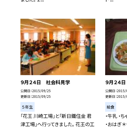
９月２４日 社会科見学
９月２４日
公開日
2015/09/25
公開日
2015/
更新日
2015/09/25
更新日
2015/
５年生
給食
「花王 川崎工場」と「新日鐵住金 君
・牛乳 ・
津工場」へ行ってきました。 花王の工
・おはぎ 