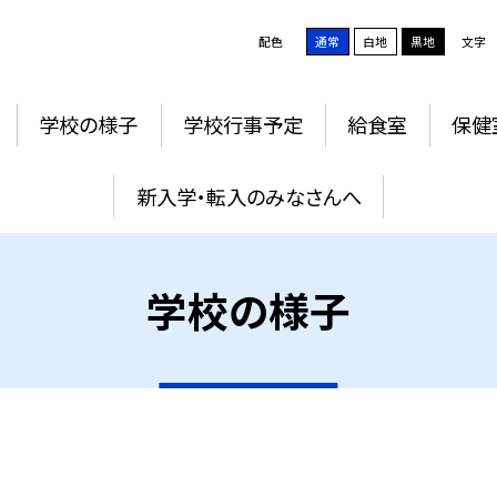
配色
通常
白地
黒地
文字
学校の様子
学校行事予定
給食室
保健
新入学・転入のみなさんへ
学校の様子