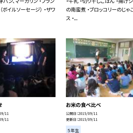
胚芽パン、マーガリン ・フラン
・牛乳 ・切り干しごはん ・揚げ
（ボイルソーセージ） ・ザワ
の南蛮煮 ・ブロッコリーのじゃ
ス ・...
せ
お米の食べ比べ
09/11
公開日
2015/09/11
09/11
更新日
2015/09/11
５年生