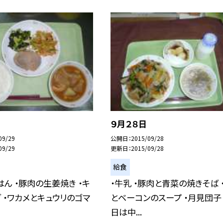
９月２８日
09/29
公開日
2015/09/28
09/29
更新日
2015/09/28
給食
ごはん ・豚肉の生姜焼き ・キ
・牛乳 ・豚肉と青菜の焼きそば 
 ・ワカメとキュウリのゴマ
とベーコンのスープ ・月見団子
日は中...