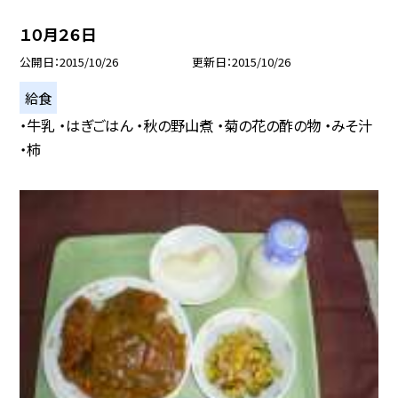
１０月２６日
公開日
2015/10/26
更新日
2015/10/26
給食
・牛乳 ・はぎごはん ・秋の野山煮 ・菊の花の酢の物 ・みそ汁
・柿