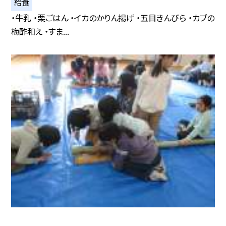
給食
・牛乳 ・栗ごはん ・イカのかりん揚げ ・五目きんぴら ・カブの
梅酢和え ・すま...