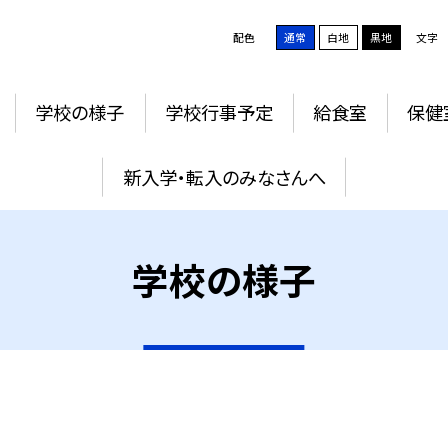
配色
通常
白地
黒地
文字
学校の様子
学校行事予定
給食室
保健
新入学・転入のみなさんへ
学校の様子