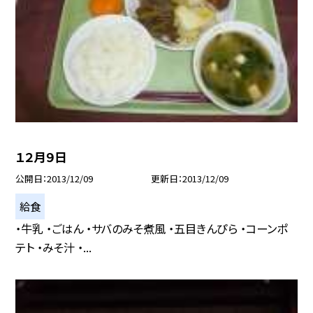
１２月９日
公開日
2013/12/09
更新日
2013/12/09
給食
・牛乳 ・ごはん ・サバのみそ煮風 ・五目きんぴら ・コーンポ
テト ・みそ汁 ・...