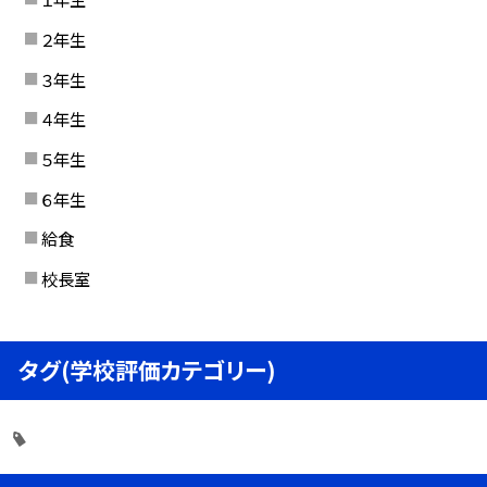
２年生
３年生
４年生
５年生
６年生
給食
校長室
タグ(学校評価カテゴリー)