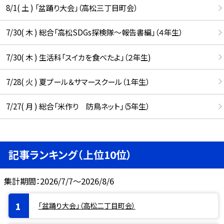
8/1( 土 ) 「盆踊り大会」（高松三丁目町会）
7/30( 木 ) 総合「高松SDGs探検隊〜報告書編」（４年生）
7/30( 木 ) 生活科「スイカを食べたよ」（２年生)
7/28( 火 ) 夏プール＆サマースクール（１年生）
7/27( 月 ) 総合「米作り 防鳥ネット」（5年生）
記事ランキング（上位10位）
集計期間：2026/7/7～2026/8/6
「盆踊り大会」（高松二丁目町会）